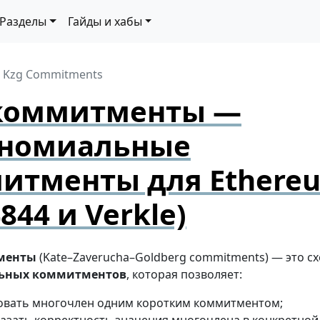
Разделы
Гайды и хабы
Kzg Commitments
коммитменты —
номиальные
итменты для Ethere
4844 и Verkle)
менты
(Kate–Zaverucha–Goldberg commitments) — это с
ьных коммитментов
, которая позволяет:
овать многочлен одним коротким коммитментом;