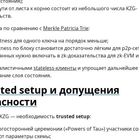
стояния);
ути от листа к корню состоит из небольшого числа KZG-
ьств.
 по сравнению с
Merkle Patricia Trie
:
tness для одного ключа на порядок меньше;
ness по блоку становится достаточно лёгким для p2p-се
нных нужно включать в zk-доказательства для zk-EVM и 
еалистичными
stateless-клиенты
и упрощает дальнейшее
ние слоя состояния.
sted setup и допущения
асности
 KZG — необходимость
trusted setup
:
огосторонней церемонии («Powers of Tau») участники с
ют параметры схемы;