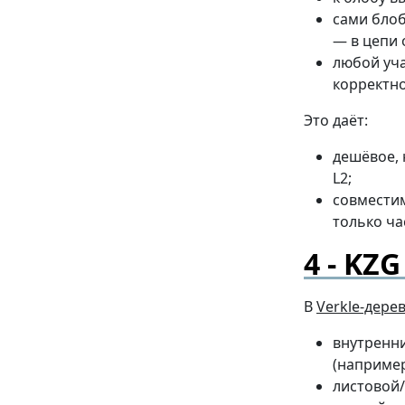
сами бло
— в цепи 
любой уча
корректн
Это даёт:
дешёвое, 
L2;
совмести
только ча
KZG
В
Verkle-дере
внутренни
(например
листовой/