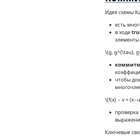
Идея схемы Ka
есть мног
в ходе
tru
элементы
\(g, g^{\tau},
коммитм
коэффици
чтобы док
многочлен 
\(f(x) − v = (x−
проверка 
выражений
Ключевые сво