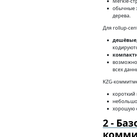
Merkle-стр
обычные х
дерева.
Для rollup-ce
дешёвые,
кодируютс
компактн
возможно
всех данн
KZG-коммитме
короткий 
небольшой
хорошую 
Баз
комми