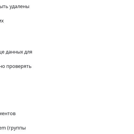
быть удалены
их
ще данных для
чно проверять
ементов
tem (группы