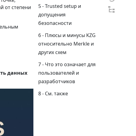
точке;
Trusted setup и
ий от степени
допущения
безопасности
тельным
Плюсы и минусы KZG
относительно Merkle и
других схем
Что это означает для
сть данных
пользователей и
разработчиков
См. также