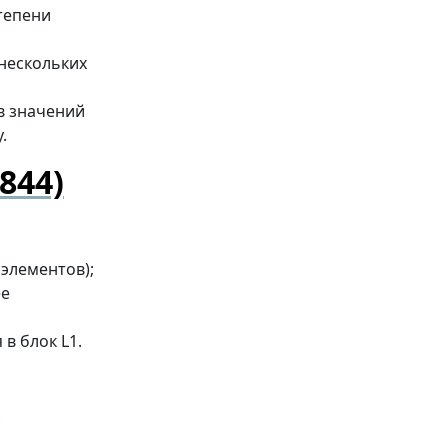
степени
 нескольких
ив значений
.
844)
элементов);
ее
 в блок L1.
;