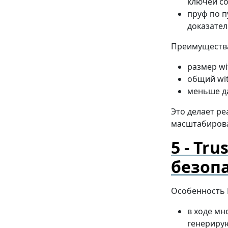
ключей со
пруф по п
доказател
Преимущества
размер wi
общий wit
меньше да
Это делает р
масштабирова
Tru
безоп
Особенность
в ходе мн
генериру