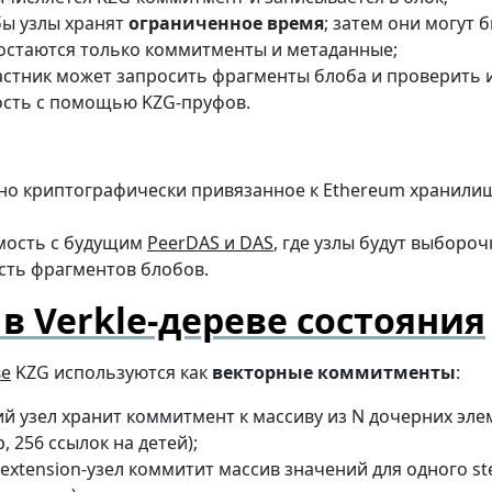
бы узлы хранят
ограниченное время
; затем они могут 
остаются только коммитменты и метаданные;
стник может запросить фрагменты блоба и проверить 
ость с помощью KZG-пруфов.
но криптографически привязанное к Ethereum хранили
мость с будущим
PeerDAS и DAS
, где узлы будут выборо
сть фрагментов блобов.
 в Verkle-дереве состояния
ве
KZG используются как
векторные коммитменты
:
й узел хранит коммитмент к массиву из N дочерних эл
, 256 ссылок на детей);
extension-узел коммитит массив значений для одного s