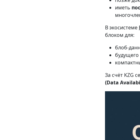
позже док
иметь
по
многочле
В экосистеме
блоком для:
блоб-дан
будущего
компактн
За счёт KZG 
(Data Availabi