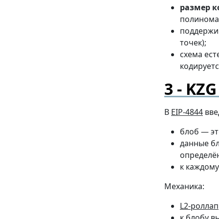
размер к
полинома
поддержи
точек);
схема ест
кодируетс
KZG 
В
EIP-4844
вве
блоб — эт
данные бл
определён
к каждому
Механика:
L2-роллап
к блобу в