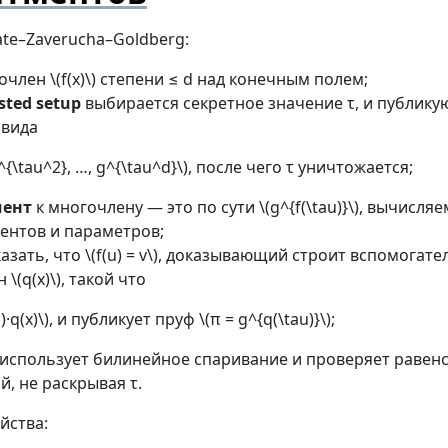
te–Zaverucha–Goldberg:
очлен \(f(x)\) степени ≤ d над конечным полем;
sted setup
выбирается секретное значение τ, и публику
 вида
 g^{\tau^2}, …, g^{\tau^d}\), после чего τ уничтожается;
ент
к многочлену — это по сути \(g^{f(\tau)}\), вычисля
ентов и параметров;
азать, что \(f(u) = v\), доказывающий строит вспомогат
\(q(x)\), такой что
u)·q(x)\), и публикует пруф \(π = g^{q(\tau)}\);
использует билинейное спаривание и проверяет равенс
, не раскрывая τ.
йства: