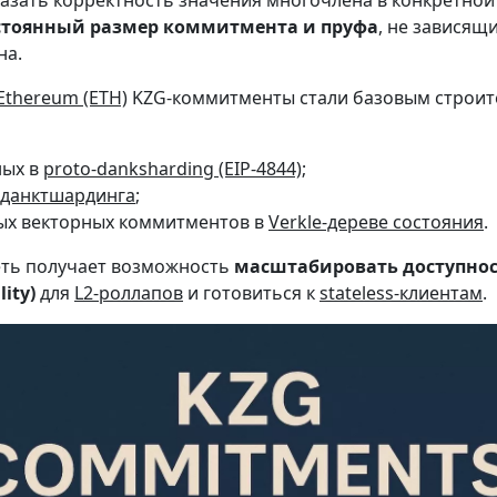
азать корректность значения многочлена в конкретной 
стоянный размер коммитмента и пруфа
, не зависящ
на.
Ethereum (ETH)
KZG-коммитменты стали базовым строи
ных в
proto-danksharding (EIP-4844)
;
данктшардинга
;
ых векторных коммитментов в
Verkle-дереве состояния
.
сеть получает возможность
масштабировать доступно
lity)
для
L2-роллапов
и готовиться к
stateless-клиентам
.