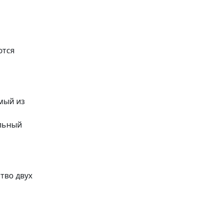
ются
емый из
ельный
тво двух