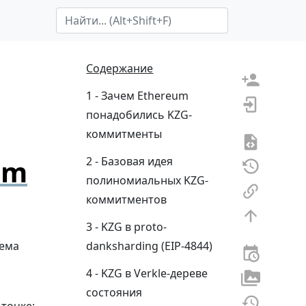
Search Term
Содержание
Зачем Ethereum
понадобились KZG-
коммитменты
um
Базовая идея
полиномиальных KZG-
коммитментов
KZG в proto-
хема
danksharding (EIP-4844)
KZG в Verkle-дереве
состояния