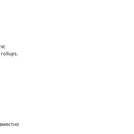
ти;
rollups.
овместно