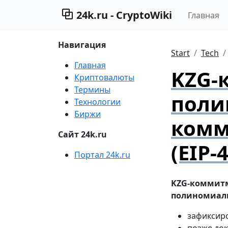
24k.ru - CryptoWiki
Главная
Навигация
Start
Tech
Главная
KZG-
Криптовалюты
Термины
поли
Технологии
Биржи
комм
Сайт 24k.ru
(EIP-
Портал 24k.ru
KZG-коммит
полиномиал
зафиксир