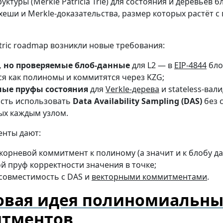
уктуры (Merkle Patricia Trie) для состояния и деревьев б
еши и Merkle-доказательства, размер которых растёт с
ntric roadmap возникли новые требования:
 но проверяемые блоб-данные
для L2 — в
EIP-4844
бло
я как полиномы и коммитятся через KZG;
ые пруфы состояния
для
Verkle-дерева
и stateless-вал
сть использовать
Data Availability Sampling (DAS)
без 
ых каждым узлом.
нты дают:
корневой коммитмент к полиному (а значит и к блобу да
 пруф корректности значения в точке;
совместимость с DAS и
векторными коммитментами
.
овая идея полиномиальны
тментов