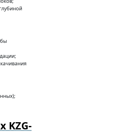
локов;
 глубиной
бы
идации;
скачивания
нных);
х KZG-