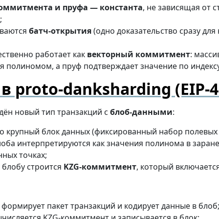
оммитмента и пруфа — константа
, не зависящая от 
;
ваются
батч-открытия
(одно доказательство сразу для
ественно работает как
векторный коммитмент
: масс
я полиномом, а пруф подтверждает значение по индексу
в proto-danksharding (EIP-4
дён новый тип транзакций с
блоб-данными
:
о крупный блок данных (фиксированный набор полевых 
оба интерпретируются как значения полинома в заран
ных точках;
 блобу строится
KZG-коммитмент
, который включается
формирует пакет транзакций и кодирует данные в блоб
ычисляется KZG-коммитмент и записывается в блок;