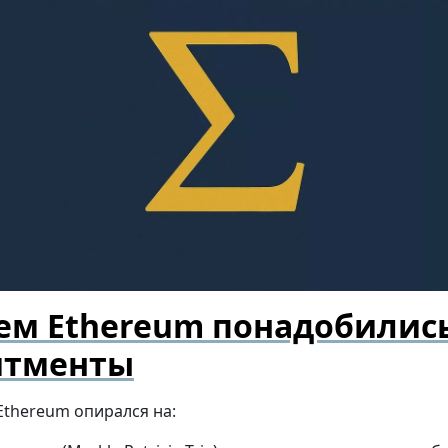
ем Ethereum понадобились
тменты
Ethereum опирался на: