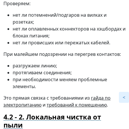
Проверяем:
нет ли потемнений/подгаров на вилках и
розетках;
нет ли оплавленных коннекторов на хэшбордах и
блоках питания;
нет ли провисших или пережатых кабелей.
При малейшем подозрении на перегрев контактов:
разгружаем линию;
протягиваем соединения;
при необходимости меняем проблемные
элементы.
Это прямая связка с требованиями из
гайда по
электропитанию
и
требований к помещению
.
2. Локальная чистка от
пыли