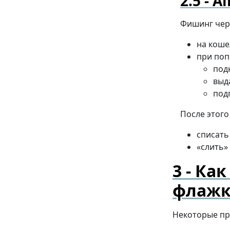
Ai
Фишинг чер
на коше
при поп
под
выд
под
После этого
списать
«слить»
Как
флаж
Некоторые пр