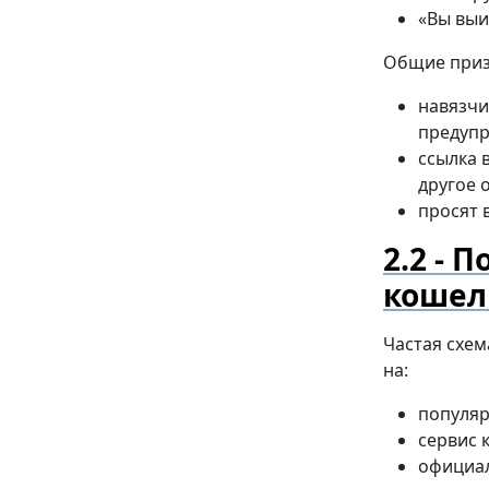
«Вы выи
Общие приз
навязч
предупр
ссылка 
другое 
просят 
П
кошел
Частая схем
на:
популяр
сервис 
официал