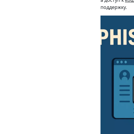
а доступ к
кош
поддержку.