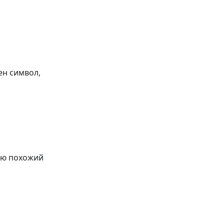
ен символ,
ью похожий