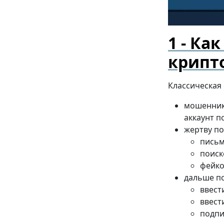
Как
крипт
Классическая 
мошенник
аккаунт п
жертву по
письм
поиск
фейко
дальше по
ввест
ввест
подпи