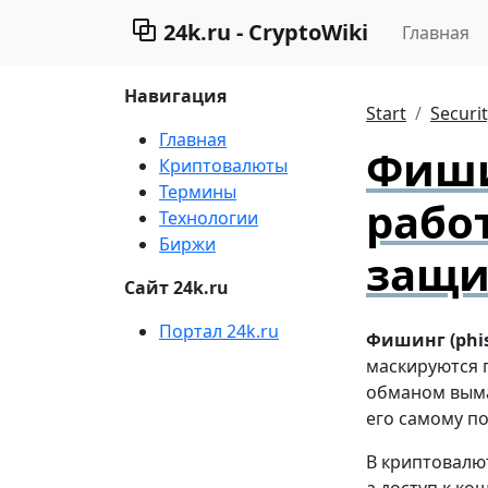
24k.ru - CryptoWiki
Главная
Навигация
Start
Securi
Главная
Фиши
Криптовалюты
Термины
рабо
Технологии
Биржи
защи
Сайт 24k.ru
Портал 24k.ru
Фишинг (phis
маскируются п
обманом выма
его самому по
В криптовалю