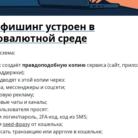
 фишинг устроен в
овалютной среде
схема:
 создаёт
правдоподобную копию
сервиса (сайт, прило
оддержки);
дводят к этой копии через:
а, мессенджеры и соцсети;
овую рекламу;
вые чаты и каналы;
льзователя просят:
и логин/пароль, 2FA-код, код из SMS;
и
seed-фразу
от кошелька;
сать транзакцию или approve в кошельке;