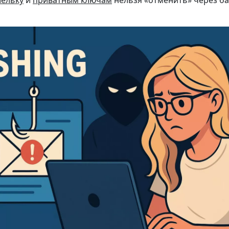
ельку
и
приватным ключам
нельзя «отменить» через ба