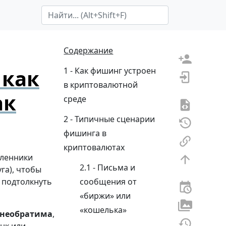
Search Term
Содержание
 как
Как фишинг устроен
в криптовалютной
ак
среде
Типичные сценарии
фишинга в
криптовалютах
шленники
Письма и
га), чтобы
 подтолкнуть
сообщения от
«биржи» или
«кошелька»
 необратима
,