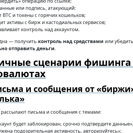
вердить» операцию по ссылке;
анные или подпись, атакующий:
т BTC и токены с горячих кошельков;
ит активы с бирж и кастодиальных сервисов;
авливает контроль над аккаунтом.
одна — получить
контроль над средствами
или убедить
ьно отправить деньги
.
ичные сценарии фишинга
овалютах
сьма и сообщения от «биржи
лька»
рассылают письма и сообщения с темами:
каунт будет заблокирован, срочно подтвердите данные»
жена подозрительная активность, авторизуйтесь»;