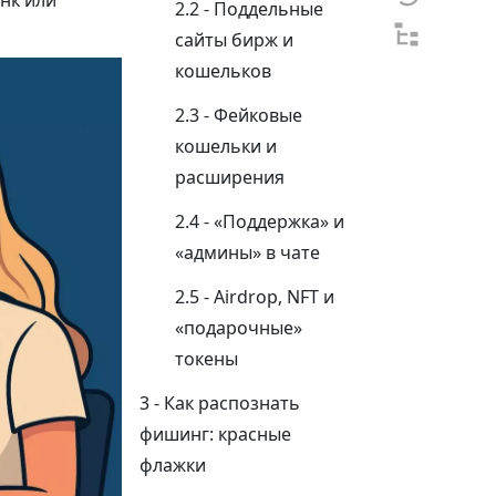
нк или
Поддельные
сайты бирж и
кошельков
Фейковые
кошельки и
расширения
«Поддержка» и
«админы» в чате
Airdrop, NFT и
«подарочные»
токены
Как распознать
фишинг: красные
флажки