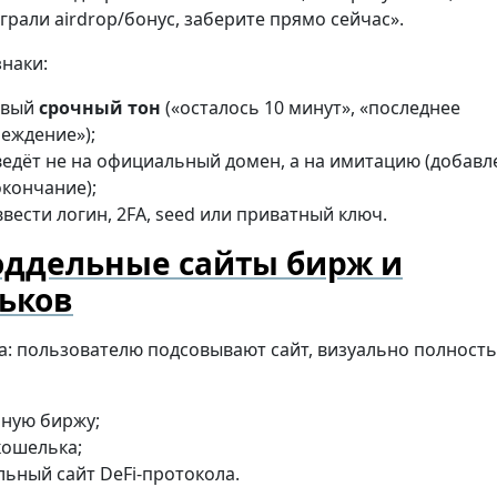
грали airdrop/бонус, заберите прямо сейчас».
наки:
ивый
срочный тон
(«осталось 10 минут», «последнее
еждение»);
ведёт не на официальный домен, а на имитацию (добавл
окончание);
ввести логин, 2FA, seed или приватный ключ.
оддельные сайты бирж и
ьков
а: пользователю подсовывают сайт, визуально полност
ную биржу;
кошелька;
ьный сайт DeFi-протокола.