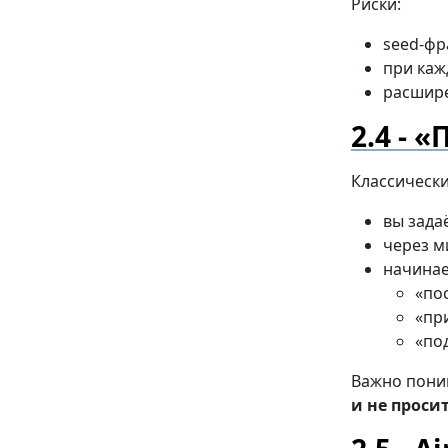
Риски:
seed-фр
при каж
расшире
«П
Классически
вы зада
через м
начинае
«по
«пр
«по
Важно пони
и не проси