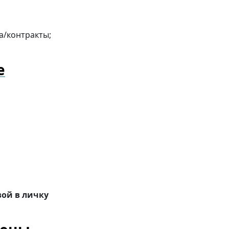
а/контракты;
е
ой в личку