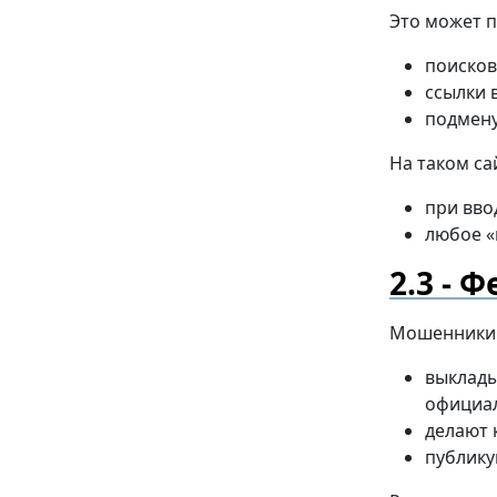
Это может п
поисков
ссылки 
подмену
На таком са
при вво
любое «
Ф
Мошенники
выклад
официал
делают 
публику