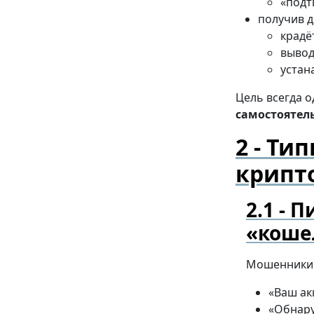
«подт
получив д
крадё
вывод
устан
Цель всегда 
самостоятел
Тип
крипт
Пи
«коше
Мошенники 
«Ваш ак
«Обнару