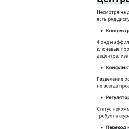
Несмотря на 
есть ряд диск
Концентр
Фонд и аффил
ключевые про
децентрализа
Конфликт
Разделение р
не всегда пр
Регулято
Статус неком
требует акку
Переход 