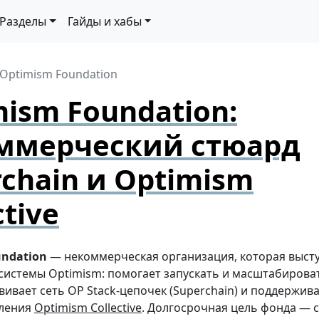
Разделы
Гайды и хабы
Optimism Foundation
ism Foundation:
ммерческий стюард
chain и Optimism
ctive
undation
— некоммерческая организация, которая выст
системы Optimism: помогает запускать и масштабиров
звивает сеть OP Stack-цепочек (Superchain) и поддержи
вления
Optimism Collective
. Долгосрочная цель фонда — с