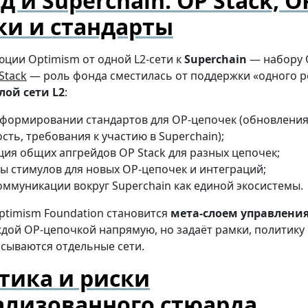
 и Superchain: OP Stack, O
ки и стандарты
юции Optimism от одной L2-сети к
Superchain
— набору 
Stack
— роль фонда сместилась от поддержки «одного р
лой сети L2
:
 формировании стандартов для OP-цепочек (обновления
сть, требования к участию в Superchain);
ия общих апгрейдов OP Stack для разных цепочек;
 стимулов для новых OP-цепочек и интеграций;
оммуникации вокруг Superchain как единой экосистемы.
ptimism Foundation становится
мета-слоем управлени
ждой OP-цепочкой напрямую, но задаёт рамки, политику
исываются отдельные сети.
тика и риски
ализованного стюарда