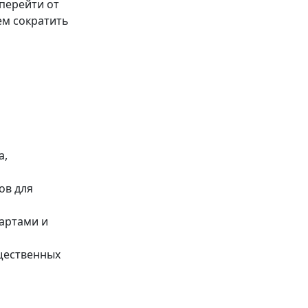
перейти от
ем сократить
а,
ов для
артами и
щественных