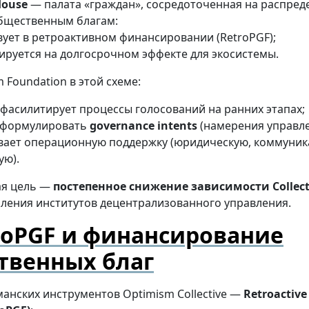
House
— палата «граждан», сосредоточенная на распред
общественным благам:
вует в ретроактивном финансировании (RetroPGF);
ируется на долгосрочном эффекте для экосистемы.
 Foundation в этой схеме:
 фасилитирует процессы голосований на ранних этапах;
 формулировать
governance intents
(намерения управле
вает операционную поддержку (юридическую, коммуни
ую).
ая цель —
постепенное снижение зависимости Collect
пления институтов децентрализованного управления.
roPGF и финансирование
твенных благ
анских инструментов Optimism Collective —
Retroactive