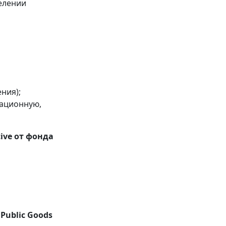
елении
ния);
кационную,
ive от фонда
 Public Goods