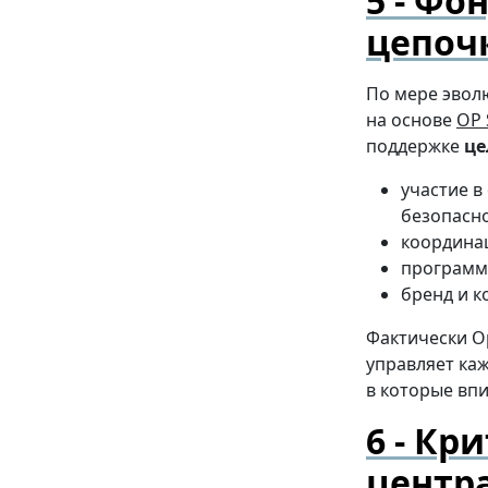
Фонд
цепоч
По мере эвол
на основе
OP 
поддержке
це
участие в
безопасно
координац
программы
бренд и к
Фактически O
управляет ка
в которые вп
Кри
центр