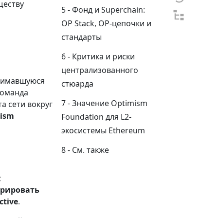
ществу
Фонд и Superchain:
OP Stack, OP-цепочки и
стандарты
Критика и риски
централизованного
анимавшуюся
стюарда
команда
Значение Optimism
та сети вокруг
ism
Foundation для L2-
экосистемы Ethereum
См. также
;
урировать
ctive
.