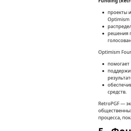
Funding (Ret
проекты 
Optimism 
распредел
решения п
голосован
Optimism Foun
помогает 
поддержив
результат
обеспечи
средств.
RetroPGF — э
общественных 
процесса, по