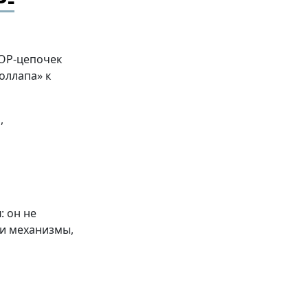
P-
OP-цепочек
оллапа» к
,
я
: он не
 и механизмы,