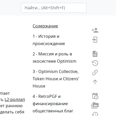
Search Term
Содержание
История и
происхождение
Миссия и роль в
экосистеме Optimism
Optimism Collective,
Token House и Citizens’
House
упает
RetroPGF и
ать
L2-роллап
финансирование
вает раннюю
общественных благ
делать себя