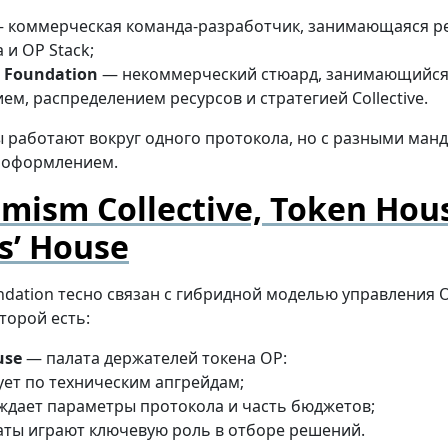
 коммерческая команда-разработчик, занимающаяся р
 и OP Stack;
 Foundation
— некоммерческий стюард, занимающийс
ем, распределением ресурсов и стратегией Collective.
ы работают вокруг одного протокола, но с разными ман
 оформлением.
mism Collective, Token Hou
ns’ House
ndation тесно связан с гибридной моделью управления 
которой есть:
use
— палата держателей токена OP:
ует по техническим апгрейдам;
ждает параметры протокола и часть бюджетов;
аты играют ключевую роль в отборе решений.