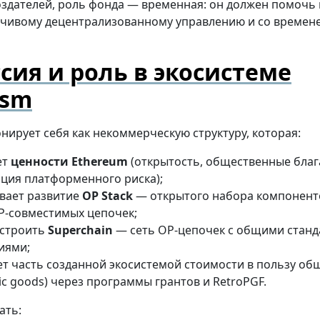
оздателей, роль фонда — временная: он должен помочь 
ойчивому децентрализованному управлению и со времен
сия и роль в экосистеме
ism
ирует себя как некоммерческую структуру, которая:
ет
ценности Ethereum
(открытость, общественные благ
ция платформенного риска);
вает развитие
OP Stack
— открытого набора компонент
P-совместимых цепочек;
 строить
Superchain
— сеть OP-цепочек с общими станд
иями;
т часть созданной экосистемой стоимости в пользу об
lic goods) через программы грантов и RetroPGF.
ать: