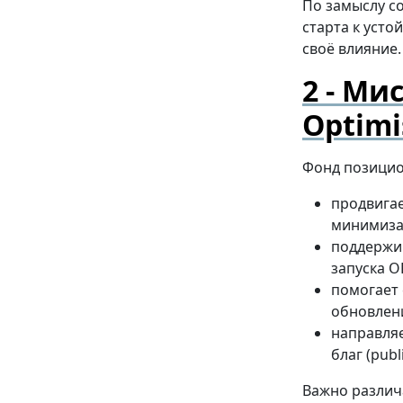
По замыслу с
старта к уст
своё влияние.
Мис
Optim
Фонд позицион
продвига
минимиза
поддержи
запуска O
помогает
обновлен
направляе
благ (pub
Важно различ