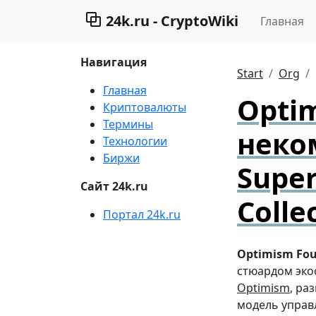
24k.ru - CryptoWiki
Главная
Навигация
Start
Org
Главная
Optim
Криптовалюты
Термины
неко
Технологии
Биржи
Super
Сайт 24k.ru
Colle
Портал 24k.ru
Optimism Fo
стюардом эко
Optimism
, ра
модель упра