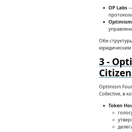
OP Labs
—
протокола
Optimism
управлени
Обе структур
юридическим
Opti
Citize
Optimism Fou
Collective, в 
Token Ho
голос
утвер
делег