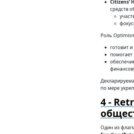
Citizens’ 
средств 
участ
фокус
Роль Optimism
готовит и
помогает
обеспечи
финансов
Декларируем
по мере укре
Ret
общес
Один из флагм