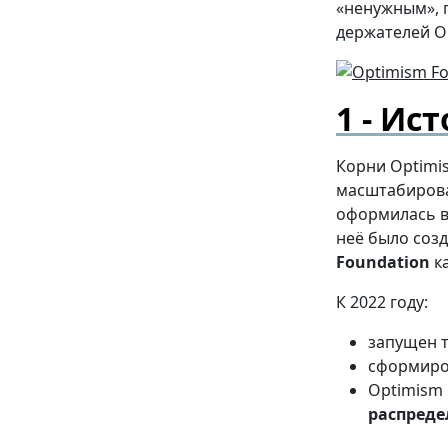
«ненужным», 
держателей OP
Ист
Корни Optimi
масштабирован
оформилась в 
неё было соз
Foundation
ка
К 2022 году:
запущен т
сформир
Optimism 
распреде