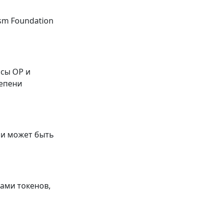
sm Foundation
сы OP и
тепени
ми может быть
ами токенов,