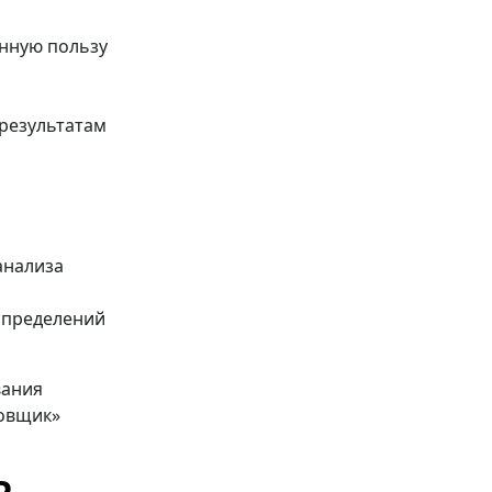
анную пользу
 результатам
анализа
спределений
вания
ховщик»