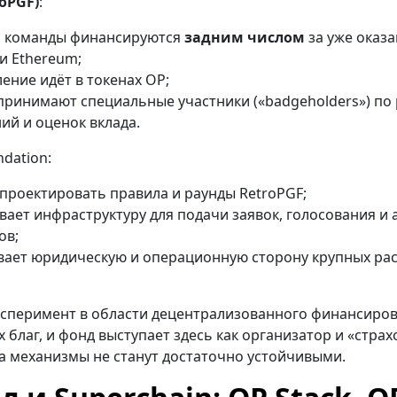
roPGF)
:
и команды финансируются
задним числом
за уже оказ
и Ethereum;
ение идёт в токенах OP;
ринимают специальные участники («badgeholders») по
ий и оценок вклада.
dation:
проектировать правила и раунды RetroPGF;
ает инфраструктуру для подачи заявок, голосования и 
ов;
вает юридическую и операционную сторону крупных ра
ксперимент в области децентрализованного финансиро
благ, и фонд выступает здесь как организатор и «стра
ка механизмы не станут достаточно устойчивыми.