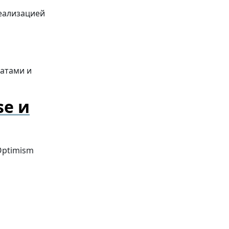
еализацией
я
датами и
se и
Optimism