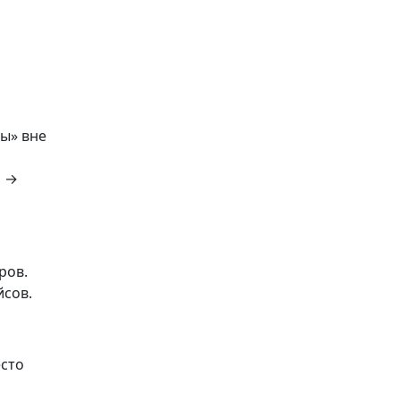
вы» вне
и →
ров.
йсов.
есто