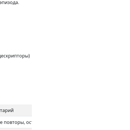
эпизода.
 дескрипторы)
тарий
е повторы, оставляйте «якоря» фактов