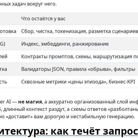
ных задач вокруг него.
Что остаётся у вас
отовка
Сбор, чистка, токенизация, разметка сценариев
G)
Индекс, эмбеддинги, ранжирование
лей
Контракты промптов, схемы, маршрутизация п
тка
Валидаторы JSON, правила «обрыва», фильтры
сть
Сквозные метрики «цены эпизода», бизнес-KPI
er AI —
не магия
, а аккуратно организованный слой ин
, длинный контекст раздут, а схемы ответов «разболтаны
но «доставит» вам дорогую и нестабильную генерацию.
итектура: как течёт запрос