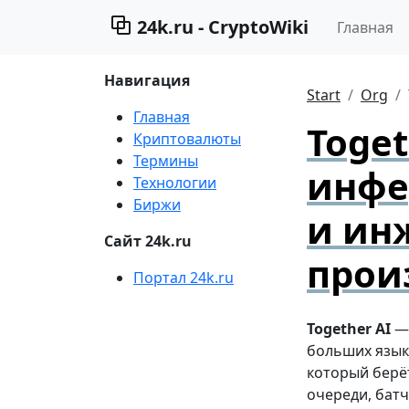
24k.ru - CryptoWiki
Главная
Навигация
Start
Org
Главная
Toget
Криптовалюты
Термины
инфе
Технологии
Биржи
и ин
Сайт 24k.ru
прои
Портал 24k.ru
Together AI
— 
больших языко
который берё
очереди, бат