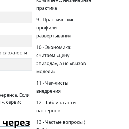
комплаенс: инженерная
практика
Что даёт Together AI
Практические
профили
N/A
развёртывания
Интеграция через обычные запросы к
API
Экономика:
о сложности
Хостинг LLM, батчинг, очереди, профили 
считаем «цену
эпизода», а не «вызов
Стабильный стриминг/форматы, квоты/л
модели»
Технические метрики инференса, логи запр
Чек-листы
внедрения
ференса. Если
», сервис
Таблица анти-
паттернов
 через
Частые вопросы (