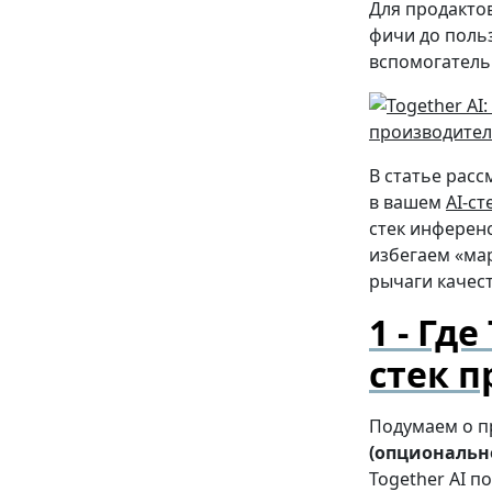
Для продактов
фичи до поль
вспомогательн
В статье расс
в вашем
AI-ст
стек инференс
избегаем «ма
рычаги качест
Где 
стек п
Подумаем о пр
(опциональн
Together AI 