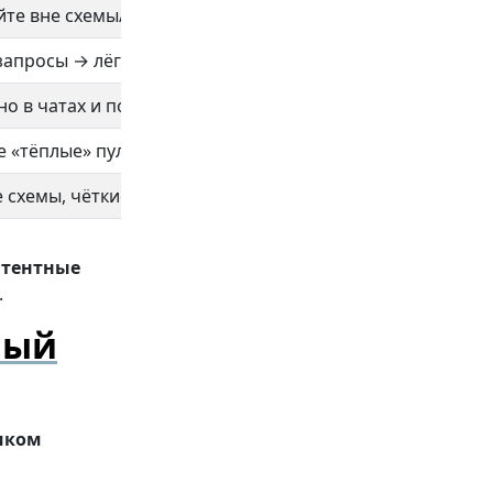
те вне схемы/тайм-аута
 запросы → лёгким профилям/моделям
о в чатах и повторяемых шаблонах
 «тёплые» пулы, избегайте миграций сеансов
 схемы, чёткие типы/длины
нтентные
.
ный
иком