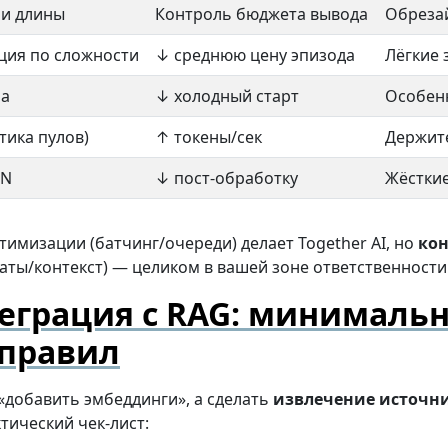
и длины
Контроль бюджета вывода
Обрезай
ия по сложности
↓ среднюю цену эпизода
Лёгкие
ла
↓ холодный старт
Особенн
тика пулов)
↑ токены/сек
Держите
ON
↓ пост-обработку
Жёсткие
имизации (батчинг/очереди) делает Together AI, но
ко
аты/контекст) — целиком в вашей зоне ответственности
еграция с RAG: минималь
 правил
«добавить эмбеддинги», а сделать
извлечение источн
ктический чек-лист: