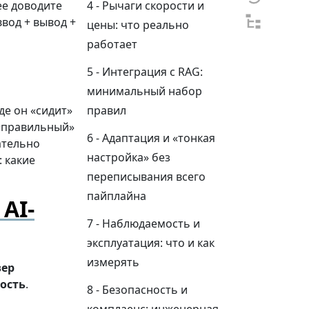
ее доводите
Рычаги скорости и
ввод + вывод +
цены: что реально
работает
Интеграция с RAG:
минимальный набор
де он «сидит»
правил
 «правильный»
Адаптация и «тонкая
ательно
настройка» без
 какие
переписывания всего
пайплайна
 AI-
Наблюдаемость и
эксплуатация: что и как
измерять
вер
ость
.
Безопасность и