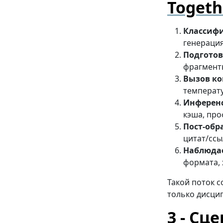
Togeth
Классифи
генерация
Подготов
фрагменты
Вызов ко
температу
Инферен
кэша, про
Пост-обр
цитат/ссы
Наблюда
формата, 
Такой поток 
только дисцип
Сце