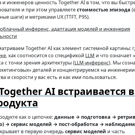
 и инженеров ценность Together AI в том, что вы быстр
зователя и при этом управляете
стоимостью эпизода
(
ые шаги) и метриками UX (TTFT, P95).
матриваем Together AI как элемент системной картины: г
еке
, как соотносится со спецификой
LLM
и что означает
а с точки зрения архитектуры (
LLM-инференс
). Мы созн
ркетинговых» деталей и концентрируемся на инженерии:
ва и скорости у вас есть и как ими пользоваться.
Together AI встраивается в
родукта
одукте как о цепочке:
данные → подготовка → ретри
о) → сервис моделей → пост-обработка → наблюдаем
покрывает в первую очередь
сервис моделей
и часть