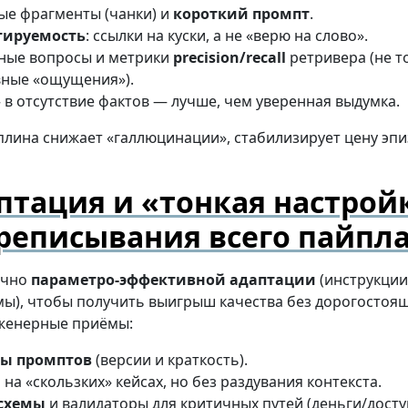
ые фрагменты (чанки) и
короткий промпт
.
тируемость
: ссылки на куски, а не «верю на слово».
ные вопросы и метрики
precision/recall
ретривера (не т
вные «ощущения»).
 в отсутствие фактов — лучше, чем уверенная выдумка.
плина снижает «галлюцинации», стабилизирует цену эпи
птация и «тонкая настрой
ереписывания всего пайпл
очно
параметро-эффективной адаптации
(инструкции,
ы), чтобы получить выигрыш качества без дорогостоя
женерные приёмы:
ты промптов
(версии и краткость).
ы
на «скользких» кейсах, но без раздувания контекста.
схемы
и валидаторы для критичных путей (деньги/досту