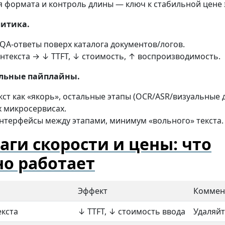
 формата и контроль длины — ключ к стабильной цене 
литика.
QA-ответы поверх каталога документов/логов.
нтекста → ↓ TTFT, ↓ стоимость, ↑ воспроизводимость.
льные пайплайны.
екст как «якорь», остальные этапы (OCR/ASR/визуальные
 микросервисах.
нтерфейсы между этапами, минимум «вольного» текста.
аги скорости и цены: что
но работает
Эффект
Коммен
екста
↓ TTFT, ↓ стоимость ввода
Удаляйт