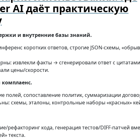
er AI даёт практическую
у
ержки и внутренние базы знаний.
нференс коротких ответов, строгие JSON-схемы, «обры
рны: извлекли факты → сгенерировали ответ с цитатам
али цены/скорости.
 комплаенс.
е полей, сопоставление политик, суммаризации догово
ны: схемы, эталоны, контрольные наборы «красных» ке
е/рефакторинг кода, генерация тестов/DIFF-патчей вм
й» текста.