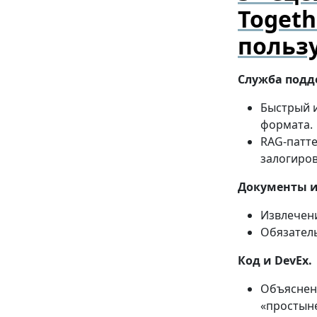
Togeth
польз
Служба подд
Быстрый и
формата.
RAG-патте
залогиров
Документы и
Извлечени
Обязатель
Код и DevEx.
Объяснени
«простыне