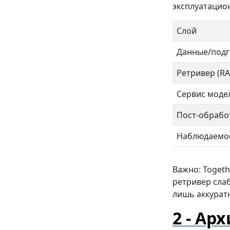
эксплуатацион
Слой
Данные/подг
Ретривер (RA
Сервис моде
Пост-обрабо
Наблюдаемо
Важно: Togeth
ретривер слаб
лишь аккурат
Арх