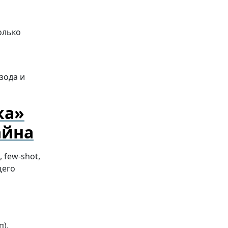
олько
зода и
ка»
айна
 few-shot,
щего
п).