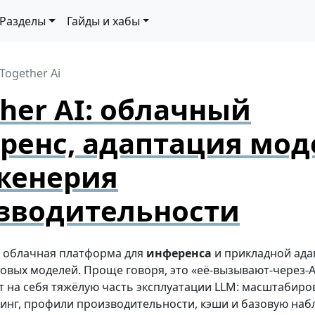
Разделы
Гайды и хабы
Together Ai
her AI: облачный
ренс, адаптация мод
женерия
зводительности
облачная платформа для
инференса
и прикладной ада
вых моделей. Проще говоря, это «её-вызывают-через-AP
т на себя тяжёлую часть эксплуатации LLM: масштабиро
чинг, профили производительности, кэши и базовую наб