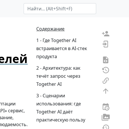
Search Term
Содержание
Где Together AI
встраивается в AI-стек
елей
продукта
Архитектура: как
течёт запрос через
Together AI
Сценарии
птации
использования: где
I» сервис,
Together AI даёт
вание,
практическую пользу
людаемость.