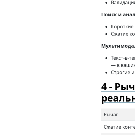
Валидация
Поиск и ана
Короткие 
Сжатие ко
Мультимода
Текст-в-т
— в ваших
Строгие и
Рыч
реаль
Рычаг
Сжатие конт