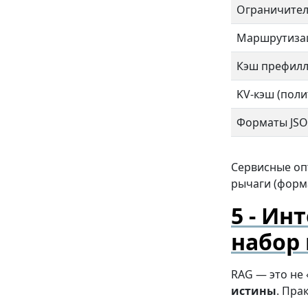
Ограничител
Маршрутизац
Кэш префил
KV-кэш (поли
Форматы JS
Сервисные опт
рычаги (форм
Инт
набор
RAG — это не 
истины
. Пра