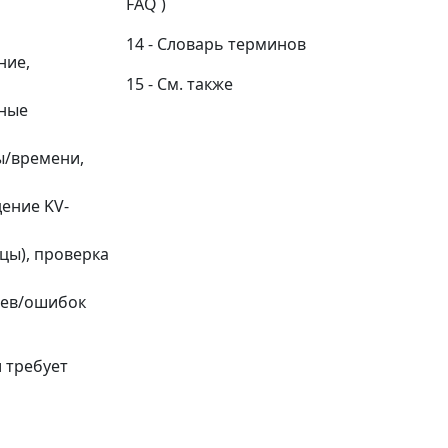
FAQ )
Словарь терминов
ние,
См. также
тные
ы/времени,
дение KV-
цы), проверка
раев/ошибок
 требует