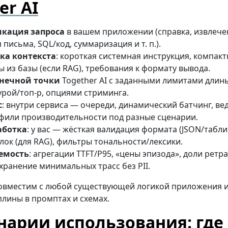
er AI
кация запроса
в вашем приложении (справка, извлече
 письма, SQL/код, суммаризация и т. п.).
ка контекста
: короткая системная инструкция, компак
 из базы (если RAG), требования к формату вывода.
нечной точки
Together AI с заданными лимитами длин
рой/топ-p, опциями стриминга.
с
: внутри сервиса — очереди, динамический батчинг, ве
фили производительности под разные сценарии.
аботка
: у вас — жёсткая валидация формата (JSON/табли
лок (для RAG), фильтры тональности/лексики.
емость
: агрегации TTFT/P95, «цены эпизода», доли рет
хранение минимальных трасс без PII.
совместим с любой существующей логикой приложения и
лины в промптах и схемах.
нарии использования: где