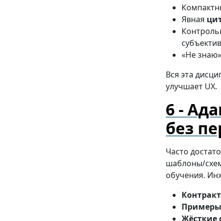
Компактн
Явная
ци
Контроль
субъекти
«Не знаю»
Вся эта дисци
улучшает UX.
Ада
без п
Часто достат
шаблоны/схем
обучения. Ин
Контрак
Пример
Жёсткие 