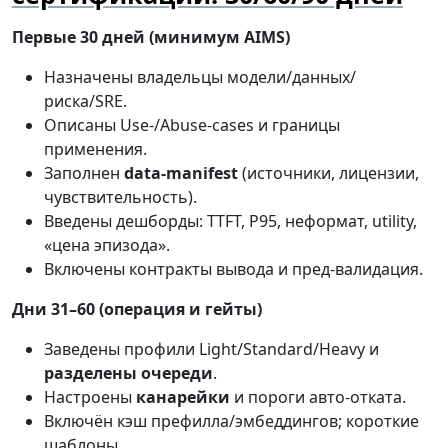
Первые 30 дней (минимум AIMS)
Назначены владельцы модели/данных/
риска/SRE.
Описаны Use-/Abuse-cases и границы
применения.
Заполнен
data-manifest
(источники, лицензии,
чувствительность).
Введены дешборды: TTFT, P95, неформат, utility,
«цена эпизода».
Включены контракты вывода и пред-валидация.
Дни 31–60 (операция и гейты)
Заведены профили Light/Standard/Heavy и
разделены очереди
.
Настроены
канарейки
и пороги автo-отката.
Включён кэш префилла/эмбеддингов; короткие
шаблоны.