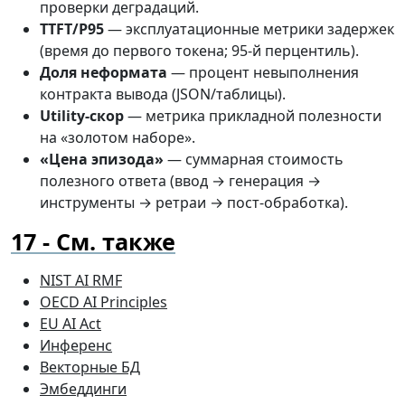
проверки деградаций.
TTFT/P95
— эксплуатационные метрики задержек
(время до первого токена; 95-й перцентиль).
Доля неформата
— процент невыполнения
контракта вывода (JSON/таблицы).
Utility-скор
— метрика прикладной полезности
на «золотом наборе».
«Цена эпизода»
— суммарная стоимость
полезного ответа (ввод → генерация →
инструменты → ретраи → пост-обработка).
См. также
NIST AI RMF
OECD AI Principles
EU AI Act
Инференс
Векторные БД
Эмбеддинги