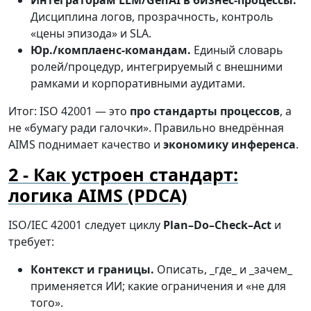
Интеграторам LLM/GenAI в бизнес-процессы.
Дисциплина логов, прозрачность, контроль
«цены эпизода» и SLA.
Юр./комплаенс-командам.
Единый словарь
ролей/процедур, интегрируемый с внешними
рамками и корпоративными аудитами.
Итог: ISO 42001 — это
про стандарты процессов
, а
не «бумагу ради галочки». Правильно внедрённая
AIMS поднимает качество и
экономику инференса
.
Как устроен стандарт:
логика AIMS (PDCA)
ISO/IEC 42001 следует циклу
Plan–Do–Check–Act
и
требует:
Контекст и границы.
Описать, _где_ и _зачем_
применяется ИИ; какие ограничения и «не для
того».