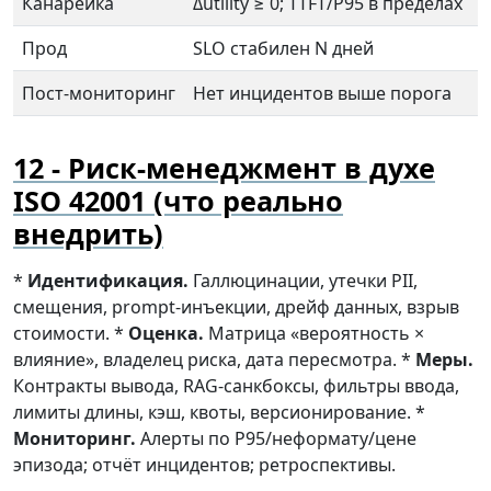
Канарейка
Δutility ≥ 0; TTFT/P95 в пределах
Прод
SLO стабилен N дней
Пост-мониторинг
Нет инцидентов выше порога
Риск-менеджмент в духе
ISO 42001 (что реально
внедрить)
*
Идентификация.
Галлюцинации, утечки PII,
смещения, prompt-инъекции, дрейф данных, взрыв
стоимости. *
Оценка.
Матрица «вероятность ×
влияние», владелец риска, дата пересмотра. *
Меры.
Контракты вывода, RAG-санкбоксы, фильтры ввода,
лимиты длины, кэш, квоты, версионирование. *
Мониторинг.
Алерты по P95/неформату/цене
эпизода; отчёт инцидентов; ретроспективы.