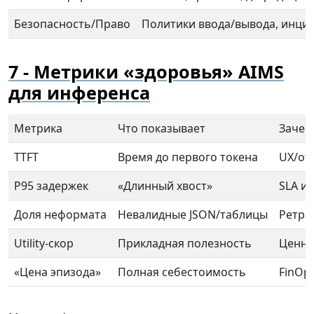
Безопасность/Право
Политики ввода/вывода, инци
Метрики «здоровья» AIMS
для инференса
Метрика
Что показывает
Зачем
TTFT
Время до первого токена
UX/от
P95 задержек
«Длинный хвост»
SLA и
Доля неформата
Невалидные JSON/таблицы
Ретра
Utility-скор
Прикладная полезность
Ценно
«Цена эпизода»
Полная себестоимость
FinOp