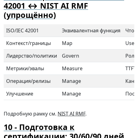
42001 ↔ NIST AI RMF
(упрощённо)
ISO/IEC 42001
Эквивалентная функция
Что 
Контекст/границы
Map
Use/
Лидерство/политики
Govern
Роли
Метрики/эвалы
Measure
TTFT,
Операция/релизы
Manage
Кана
Улучшение
Manage
Пост
Подробную рамку см.
NIST AI RMF
.
Подготовка к
сертификации: 30/60/90 дней