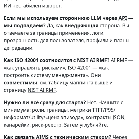
ИИ нестабилен и дорог.
Если мы используем стороннюю LLM через
API
—
мы подпадаем?
Да, как
внедряющая
сторона. Вы
отвечаете за границы применения, логи,
прозрачность для пользователя, профили и планы
деградации.
Как ISO 42001 соотносится с NIST AI RMF?
AI RMF —
«как управлять рисками»; ISO 42001 — «как
построить систему менеджмента». Они
совместимы
: см. таблицу маппинга выше и
страницу
NIST AI RMF
.
Нужно ли всё сразу для старта?
Нет. Начните с
минимума: роли, границы, метрики TTFT/P95/
неформат/utility/«цена эпизода», контракты JSON,
канарейки, риск-реестр. Затем углубляйте.
Как связать AIMS с техническим стеком?
Через