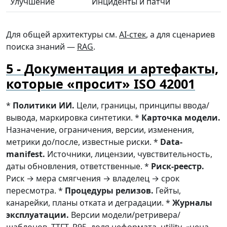
Улучшение
Инциденты и патчи
Для общей архитектуры см.
AI-стек
, а для сценариев
поиска знаний —
RAG
.
Документация и артефакты,
которые «просит» ISO 42001
*
Политики ИИ.
Цели, границы, принципы ввода/
вывода, маркировка синтетики. *
Карточка модели.
Назначение, ограничения, версии, изменения,
метрики до/после, известные риски. *
Data-
manifest.
Источники, лицензии, чувствительность,
даты обновления, ответственные. *
Риск-реестр.
Риск → мера смягчения → владелец → срок
пересмотра. *
Процедуры релизов.
Гейты,
канарейки, планы отката и деградации. *
Журналы
эксплуатации.
Версии модели/ретривера/