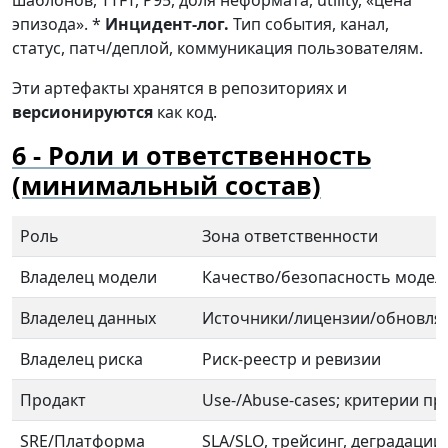
шаблонов, TTFT, P95, доля неформата, utility, «цена
эпизода». *
Инцидент-лог.
Тип события, канал,
статус, патч/деплой, коммуникация пользователям.
Эти артефакты хранятся в репозиториях и
версионируются
как код.
Роли и ответственность
(минимальный состав)
Роль
Зона ответственности
Владелец модели
Качество/безопасность модел
Владелец данных
Источники/лицензии/обновля
Владелец риска
Риск-реестр и ревизии
Продакт
Use-/Abuse-cases; критерии п
SRE/Платформа
SLA/SLO, трейсинг, деградации