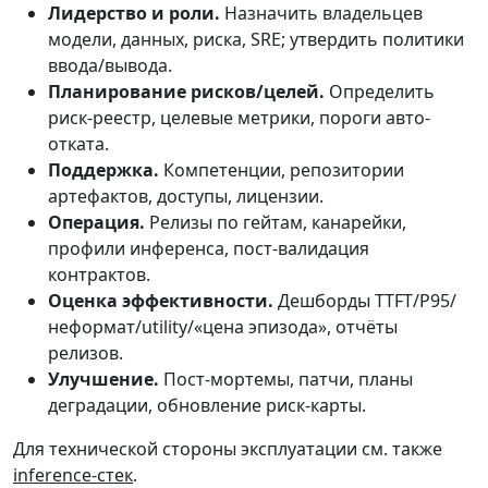
Лидерство и роли.
Назначить владельцев
модели, данных, риска, SRE; утвердить политики
ввода/вывода.
Планирование рисков/целей.
Определить
риск-реестр, целевые метрики, пороги автo-
отката.
Поддержка.
Компетенции, репозитории
артефактов, доступы, лицензии.
Операция.
Релизы по гейтам, канарейки,
профили инференса, пост-валидация
контрактов.
Оценка эффективности.
Дешборды TTFT/P95/
неформат/utility/«цена эпизода», отчёты
релизов.
Улучшение.
Пост-мортемы, патчи, планы
деградации, обновление риск-карты.
Для технической стороны эксплуатации см. также
inference-стек
.