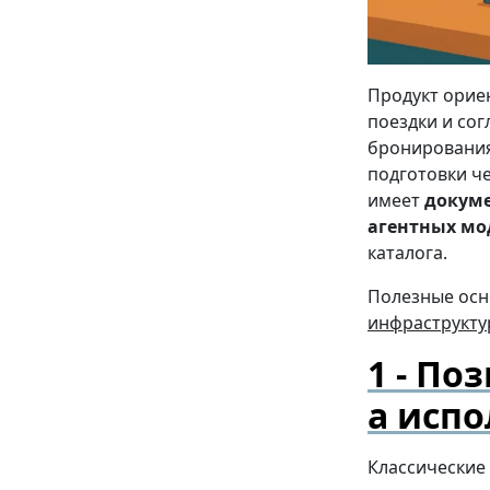
Продукт орие
поездки и сог
бронирования
подготовки ч
имеет
докуме
агентных мо
каталога.
Полезные осн
инфраструкт
Поз
а исп
Классические 