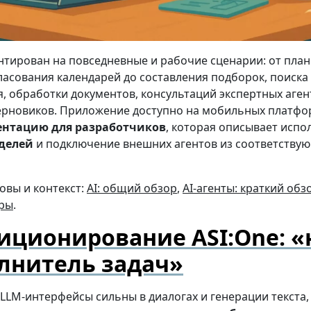
нтирован на повседневные и рабочие сценарии: от пла
ласования календарей до составления подборок, поиска
, обработки документов, консультаций экспертных аген
ерновиков. Приложение доступно на мобильных платфор
нтацию для разработчиков
, которая описывает испо
делей
и подключение внешних агентов из соответству
овы и контекст:
AI: общий обзор
,
AI-агенты: краткий обз
уры
.
иционирование ASI:One: «н
олнитель задач»
LLM-интерфейсы сильны в диалогах и генерации текста,