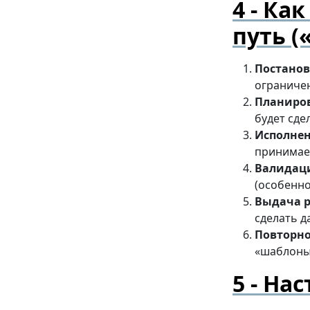
Как
путь (
Постанов
ограничен
Планиро
будет сде
Исполнен
принимае
Валидац
(особенно
Выдача р
сделать д
Повторно
«шаблоны»
Нас