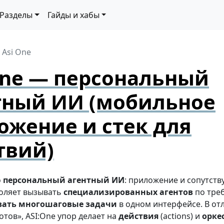
Разделы
Гайды и хабы
Asi One
One — персональный
тный ИИ (мобильное
ожение и стек для
твий)
о
персональный агентный ИИ
: приложение и сопутств
оляет вызывать
специализированных агентов
по тре
ать многошаговые задачи
в одном интерфейсе. В от
отов», ASI:One упор делает на
действия
(actions) и
орке