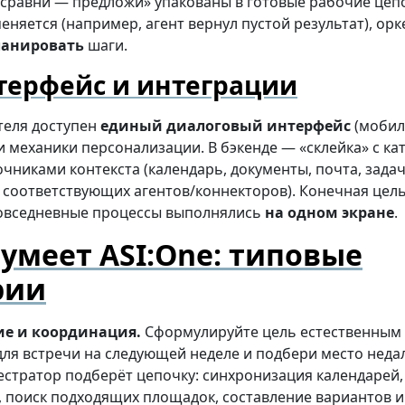
сравни — предложи» упакованы в готовые рабочие цепо
няется (например, агент вернул пустой результат), ор
ланировать
шаги.
терфейс и интеграции
теля доступен
единый диалоговый интерфейс
(мобил
 механики персонализации. В бэкенде — «склейка» с ка
очниками контекста (календарь, документы, почта, задач
 соответствующих агентов/коннекторов). Конечная цел
овседневные процессы выполнялись
на одном экране
.
 умеет ASI:One: типовые
рии
е и координация.
Сформулируйте цель естественным
для встречи на следующей неделе и подбери место неда
естратор подберёт цепочку: синхронизация календарей,
, поиск подходящих площадок, составление вариантов 