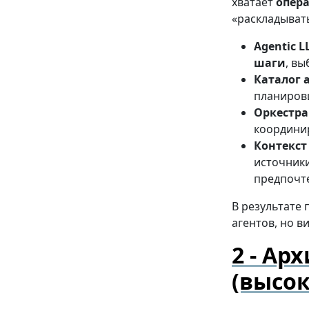
хватает
опер
«раскладывать
Agentic 
шаги
, в
Каталог 
планировщ
Оркестр
координир
Контекст
источник
предпочт
В результате
агентов, но 
Арх
(высо