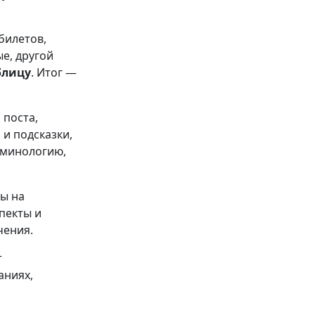
билетов,
е, другой
блицу
. Итог —
 поста,
и подсказки,
рминологию,
ы на
пекты и
чения.
т
аниях,