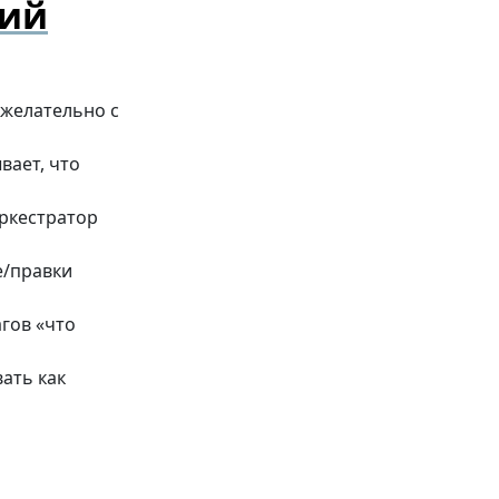
кий
(желательно с
вает, что
оркестратор
е/правки
гов «что
ать как