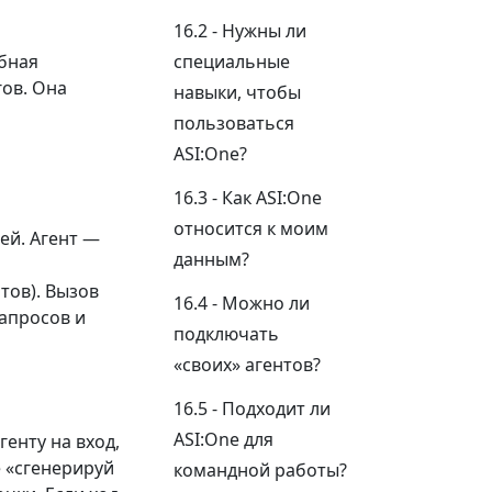
Нужны ли
обная
специальные
ов. Она
навыки, чтобы
пользоваться
ASI:One?
Как ASI:One
относится к моим
ей. Агент —
данным?
и
тов). Вызов
Можно ли
запросов и
подключать
«своих» агентов?
Подходит ли
ASI:One для
генту на вход,
 «сгенерируй
командной работы?