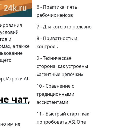
Практика: пять
рабочих кейсов
нирования
Для кого это полезно
 условий
Приватность и
тов и
мах, а также
контроль
льзование
Техническая
ющего
сторона: как устроены
«агентные цепочки»
ор
,
Игроки AI-
Сравнение с
традиционными
е чат,
ассистентами
Быстрый старт: как
попробовать ASI:One
 но им не