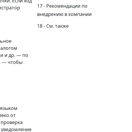
чки. Если ход
Рекомендации по
кестратор
внедрению в компании
См. также
ьное
талогом
и и др. — по
ь — чтобы
 языком
леко от
 проверка
и уведомление