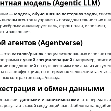
нтная модель (Agentic LLM)
рации —
модель, обученная на паттернах задач
, спос
 вызовы агентов и управлять последовательностью шаг
рижёром»: анализирует цель, строит план, исполняет,
ет и завершает.
й агентов (Agentverse)
 — это
каталог/рынок
специализированных исполнител
рограмма с
узкой специализацией
(например, поиск 
ание предложений по путешествиям или анализ докумен
 на вызов «функции», но в терминах человекочитаемых 
ных контрактов ввода/вывода.
кестрация и обмен данными
управляет
данными и зависимостями
: что передать а
ть результат, какой следующий шаг. Шаблоны наподобие