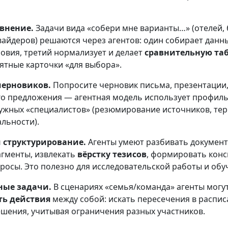
авнение.
Задачи вида «собери мне варианты…» (отелей, 
айдеров) решаются через агентов: один собирает данны
овия, третий нормализует и делает
сравнительную та
ятные карточки «для выбора».
черновиков.
Попросите черновик письма, презентации,
о предложения — агентная модель использует профиль 
ужных «специалистов» (резюмирование источников, те
льности).
 структурирование.
Агенты умеют разбивать документ
гменты, извлекать
вёрстку тезисов
, формировать конс
росы. Это полезно для исследовательской работы и обу
ные задачи.
В сценариях «семья/команда» агенты могу
ть действия
между собой: искать пересечения в распис
ешения, учитывая ограничения разных участников.