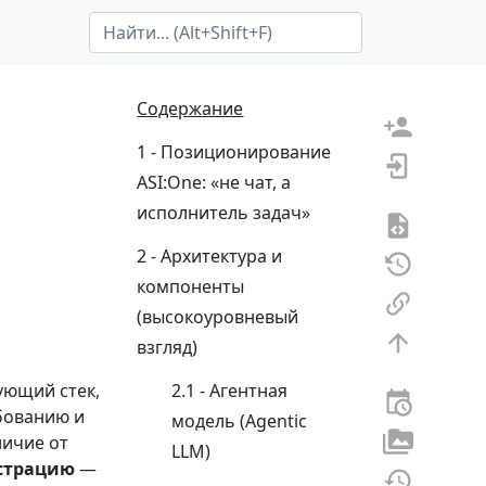
Search Term
Содержание
Позиционирование
ASI:One: «не чат, а
исполнитель задач»
Архитектура и
компоненты
(высокоуровневый
взгляд)
ующий стек,
Агентная
бованию и
модель (Agentic
личие от
LLM)
страцию
—