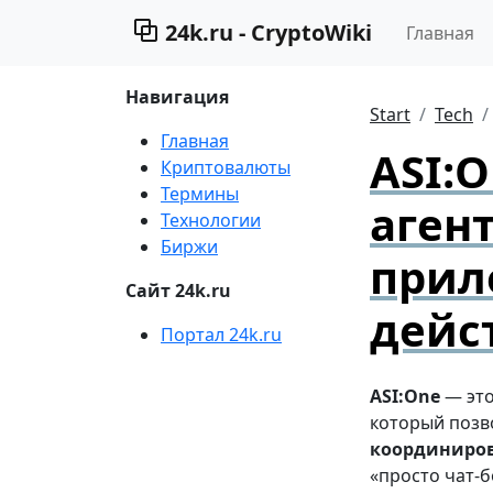
24k.ru - CryptoWiki
Главная
Навигация
Start
Tech
Главная
ASI:
Криптовалюты
Термины
аген
Технологии
Биржи
прил
Сайт 24k.ru
дейс
Портал 24k.ru
ASI:One
— эт
который позв
координиров
«просто чат-б