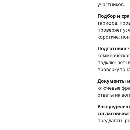
участников.
Подбор и ср
тарифов, пров
проверяет усл
короткие, пон
Подготовка 
коммерческог
подключает н
проверку тона
Документы и
ключевые фра
ответы на воп
Распределён
согласовыва
предлагать р