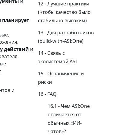
рументы
и
Лучшие практики
(чтобы качество было
и
планирует
стабильно высоким)
Для разработчиков
вые,
(build-with-ASI:One)
ложения.
ку действий
и
Связь с
ователя.
экосистемой ASI
ные
и
Ограничения и
риски
нтов и
FAQ
Чем ASI:One
отличается от
обычных «ИИ-
чатов»?