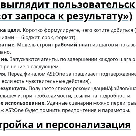
 выглядит пользовательс
«от запроса к результату»)
ка цели.
Коротко формулируете, чего хотите добиться 
иями — бюджет, срок, формат).
вание.
Модель строит
рабочий план
из шагов и показы
лано.
ие.
Запускаются агенты, по завершении каждого шага 
т решение о следующем.
ия.
Перед финалом ASI:One запрашивает подтверждени
 если есть чувствительные действия).
езультата.
Получаете список рекомендаций/файлов/ша
альше» и, при необходимости, ссылки на подробности.
е использование.
Удачные сценарии можно переигрыв
: ASI:One будет помнить предпочтения и параметры.
тройка и персонализация