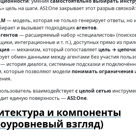
ационности
: умения
самостоятельно выбирать инст
» цель на шаги. ASI:One закрывает этот разрыв связкой:
LLM
— модель, которая не только генерирует ответы, но 
ыбирает и вызывает подходящих
агентов
.
агентов
— расширяемый набор «специалистов» (поиско
ики, интеграционные и т. п.), доступных прямо из при
ация
— механизм, который сопоставляет
цель → цепоч
ует обмен данными между агентами без участия польз
— история диалога, системные подсказки и подключён
и, которые позволяют модели
понимать ограничения
ения.
 пользователь взаимодействует
с целой сетью
инструме
видит единую поверхность —
ASI:One
.
итектура и компоненты
коуровневый взгляд)