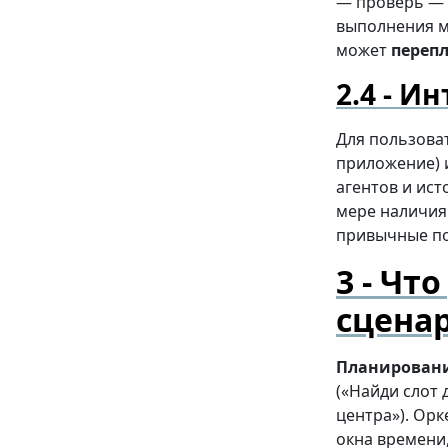
— проверь — 
выполнения ме
может
переп
Ин
Для пользова
приложение) и
агентов и ист
мере наличия
привычные п
Что
сцена
Планировани
(«Найди слот 
центра»). Орк
окна времени