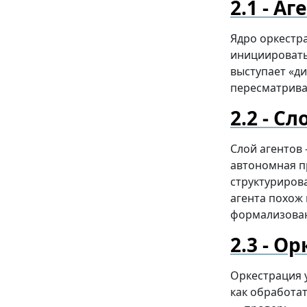
Аге
Ядро оркест
инициировать
выступает «ди
пересматрива
Сло
Слой агентов
автономная п
структуриров
агента похож
формализован
Ор
Оркестрация 
как обработа