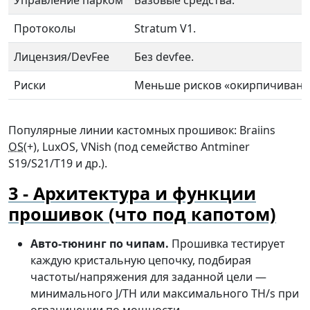
Управление парком
Базовые средства.
Протоколы
Stratum V1.
Лицензия/DevFee
Без devfee.
Риски
Меньше рисков «окирпичивани
Популярные линии кастомных прошивок: Braiins
OS
(+), LuxOS, VNish (под семейство Antminer
S19/S21/T19 и др.).
Архитектура и функции
прошивок (что под капотом)
Авто-тюнинг по чипам.
Прошивка тестирует
каждую кристальную цепочку, подбирая
частоты/напряжения для заданной цели —
минимального J/TH или максимального TH/s при