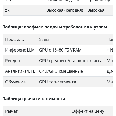
zk
Высокая (сегодня)
Высокая
Таблица: профили задач и требования к узлам
Профиль
Узлы
Пам
Инференс LLM
GPU с 16–80 ГБ VRAM
+ NV
Рендер
GPU среднего/высокого класса
Мног
Аналитика/ETL
CPU/GPU смешанные
Диск
Обучение
GPU топ-сегмента
Мно
Таблица: рычаги стоимости
Рычаг
Эффект на цену