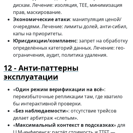
дискам. Лечение: изоляция, TEE, минимизация
прав, маскирование.
Экономические атаки
: манипуляция ценой/
очередями. Лечение: лимиты долей, анти-сибил,
капы на приоритеты.
Юрисдикции/комплаенс
: запрет на обработку
определённых категорий данных. Лечение: гео-
ограничения, аудит, политика удаления.
Анти-паттерны
эксплуатации
«
Один режим верификации на всё
»:
переизбыточные репликации там, где хватило
бы интерактивной проверки.
«
Без наблюдаемости
»: отсутствие трейсов
делает арбитраж «слепым».
«
Максимальный контекст в подсказках
» для
LLM-инференса: растёт стоимость и TTFT —