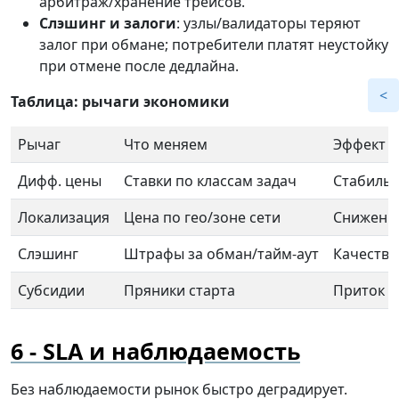
арбитраж/хранение трейсов.
Слэшинг и залоги
: узлы/валидаторы теряют
залог при обмане; потребители платят неустойку
при отмене после дедлайна.
Таблица: рычаги экономики
Рычаг
Что меняем
Эффект
Дифф. цены
Ставки по классам задач
Стабильн
Локализация
Цена по гео/зоне сети
Снижени
Слэшинг
Штрафы за обман/тайм-аут
Качество
Субсидии
Пряники старта
Приток у
SLA и наблюдаемость
Без наблюдаемости рынок быстро деградирует.