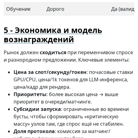
Обучение
Дорого
Да (валида
Экономика и модель
вознаграждений
Рынок должен
сходиться
при переменчивом спросе
и разнородном предложении. Ключевые элементы:
Цена за слот/секунду/токен
: почасовые ставки
GPU/CPU, цена/1k токенов для LLM-инференса,
цена/кадр для рендера.
Приоритеты
: более высокая цена → выше
приоритет в очереди/матчинге.
Субсидии запуска
: ограниченные во времени
бусты, чтобы сформировать «критическую
массу» узлов там, где спрос ещё не стабилен.
Доля протокола
: комиссия за матчинг/