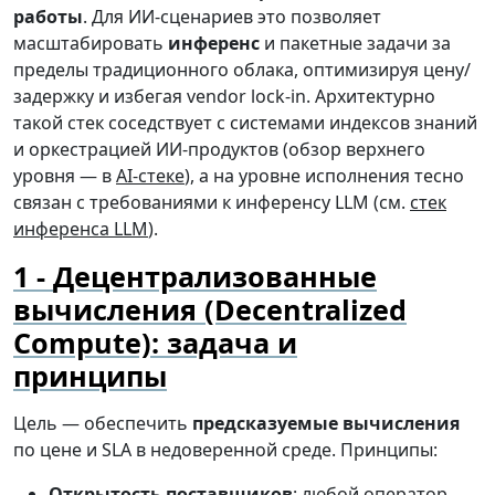
работы
. Для ИИ-сценариев это позволяет
масштабировать
инференс
и пакетные задачи за
пределы традиционного облака, оптимизируя цену/
задержку и избегая vendor lock-in. Архитектурно
такой стек соседствует с системами индексов знаний
и оркестрацией ИИ-продуктов (обзор верхнего
уровня — в
AI-стеке
), а на уровне исполнения тесно
связан с требованиями к инференсу LLM (см.
стек
инференса LLM
).
Децентрализованные
вычисления (Decentralized
Compute): задача и
принципы
Цель — обеспечить
предсказуемые вычисления
по цене и SLA в недоверенной среде. Принципы:
Открытость поставщиков
: любой оператор,