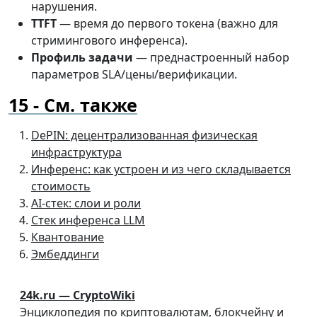
нарушения.
TTFT
— время до первого токена (важно для
стримингового инференса).
Профиль задачи
— преднастроенный набор
параметров SLA/цены/верификации.
См. также
DePIN: децентрализованная физическая
инфраструктура
Инференс: как устроен и из чего складывается
стоимость
AI-стек: слои и роли
Стек инференса LLM
Квантование
Эмбеддинги
24k.ru — CryptoWiki
Энциклопедия по криптовалютам, блокчейну и