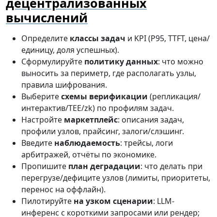
децентрализованных
вычислений
Определите
классы задач
и KPI (P95, TTFT, цена/
единицу, доля успешных).
Сформулируйте
политику данных
: что можно
выносить за периметр, где располагать узлы,
правила шифрования.
Выберите
схемы верификации
(репликация/
интерактив/TEE/zk) по профилям задач.
Настройте
маркетплейс
: описания задач,
профили узлов, прайсинг, залоги/слэшинг.
Введите
наблюдаемость
: трейсы, логи
арбитражей, отчёты по экономике.
Пропишите
план деградации
: что делать при
перегрузе/дефиците узлов (лимиты, приоритеты,
перенос на оффлайн).
Пилотируйте
на узком сценарии
: LLM-
инференс с короткими запросами или рендер;