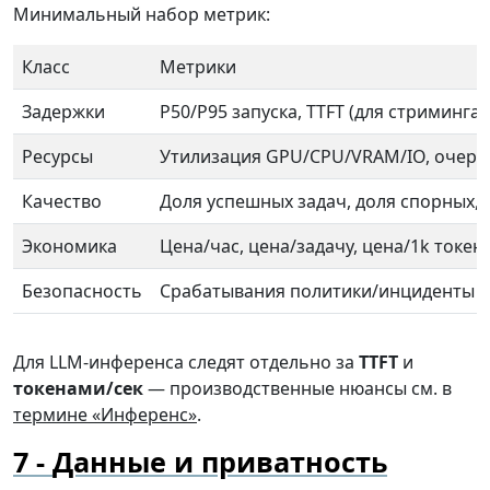
Минимальный набор метрик:
Класс
Метрики
Задержки
P50/P95 запуска, TTFT (для стриминга
Ресурсы
Утилизация GPU/CPU/VRAM/IO, очере
Качество
Доля успешных задач, доля спорных,
Экономика
Цена/час, цена/задачу, цена/1k токен
Безопасность
Срабатывания политики/инциденты
Для LLM-инференса следят отдельно за
TTFT
и
токенами/сек
— производственные нюансы см. в
термине «Инференс»
.
Данные и приватность