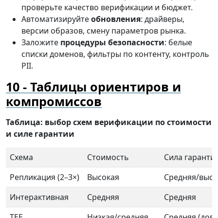
проверьте качество верификации и бюджет.
Автоматизируйте
обновления
: драйверы,
версии образов, смену параметров рынка.
Заложите
процедуры безопасности
: белые
списки доменов, фильтры по контенту, контроль
PII.
Таблицы ориентиров и
компромиссов
Таблица: выбор схем верификации по стоимости
и силе гарантии
Схема
Стоимость
Сила гаранти
Репликация (2–3×)
Высокая
Средняя/высо
Интерактивная
Средняя
Средняя
TEE
Низкая/средняя
Средняя (дове