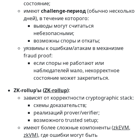
состояние;
имеют
challenge-период
(обычно несколько
дней), в течение которого:
выводы могут считаться
небезопасными;
возможны споры и откаты;
уязвимы к ошибкам/атакам в механизме
fraud proof:
если споры не работают или
наблюдателей мало, некорректное
состояние может закрепиться.
ZK-rollup’ы (
ZK-rollup
)
:
зависят от корректности cryptographic stack:
схемы доказательств;
реализаций prover/verifier;
возможного trusted setup;
имеют более сложные компоненты (
zkEVM
,
zkVM
), где ошибки могут быть