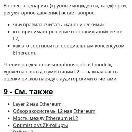
В стресс-сценариях (крупные инциденты, хардфорки,
регуляторное давление) встаёт вопрос:
чьи правила считать «каноническими»;
кто принимает решение о «правильной» ветке
L2;
как это соотносится с социальным консенсусом
Ethereum.
Чтение разделов «assumptions», «trust model»,
«governance» в документации L2 — важная часть
оценки рисков наряду с аудиторскими отчётами.
См. также
Layer 2 над Ethereum
Обзор экосистемы L2 над Ethereum
Мосты между Ethereum и L2
Optimistic vs ZK-rollup’ы