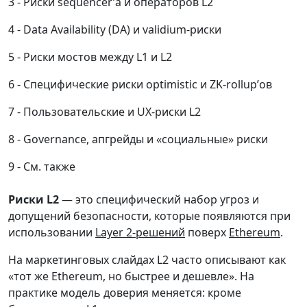
Риски sequencer’а и операторов L2
Data Availability (DA) и validium-риски
Риски мостов между L1 и L2
Специфические риски optimistic и ZK-rollup’ов
Пользовательские и UX-риски L2
Governance, апгрейды и «социальные» риски
См. также
Риски L2
— это специфический набор угроз и
допущений безопасности, которые появляются при
использовании
Layer 2-решений
поверх
Ethereum
.
На маркетинговых слайдах L2 часто описывают как
«тот же Ethereum, но быстрее и дешевле». На
практике модель доверия меняется: кроме