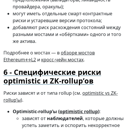
провайдера, оракулы);
могут иметь отдельные смарт-контрактные
риски и устаревшие версии протокола;
добавляют риск расхождения состояний между
разными мостами и «обёртками» одного и того
же актива.
Подробнее о мостах — в
обзоре мостов
Ethereum↔L2
и
кросс-чейн мостах
.
Специфические риски
optimistic и ZK-rollup’ов
Риски зависят и от типа rollup (см.
optimistic vs ZK-
rollup’ы
).
Optimistic-rollup’ы (
optimistic rollup
)
:
зависят от
наблюдателей
, которые должны
успеть заметить и оспорить некорректное