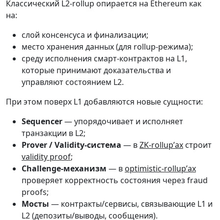
Классический L2-rollup опирается на Ethereum как
на:
слой консенсуса и финализации;
место хранения данных (для rollup-режима);
среду исполнения смарт-контрактов на L1,
которые принимают доказательства и
управляют состоянием L2.
При этом поверх L1 добавляются новые сущности:
Sequencer
— упорядочивает и исполняет
транзакции в L2;
Prover / Validity-система
— в
ZK-rollup’ах
строит
validity proof
;
Challenge-механизм
— в
optimistic-rollup’ах
проверяет корректность состояния через fraud
proofs;
Мосты
— контракты/сервисы, связывающие L1 и
L2 (депозиты/выводы, сообщения).