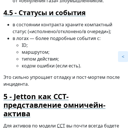
от «обнуления газа» злоумышленником.
Статусы и события
в состоянии контракта храните компактный
статус («исполнено/отклонено/в очереди»);
в логах — более подробные события с:
ID;
маршрутом;
типом действия;
кодом ошибки (если есть).
Это сильно упрощает отладку и пост-мортем после
инцидента.
Jetton как CCT-
представление омничейн-
актива
Для активов по модели
CCT
вы почти всегда будете