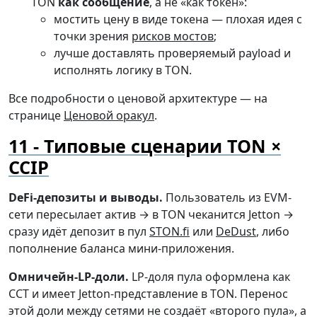
TON
как сообщение
, а не «как токен»:
мостить цену в виде токена — плохая идея с
точки зрения
рисков мостов
;
лучше доставлять проверяемый payload и
исполнять логику в TON.
Все подробности о ценовой архитектуре — на
странице
Ценовой оракул
.
Типовые сценарии TON ×
CCIP
DeFi-депозиты и выводы.
Пользователь из EVM-
сети пересылает актив → в TON чеканится Jetton →
сразу идёт депозит в пул
STON.fi
или
DeDust
, либо
пополнение баланса мини-приложения.
Омничейн-LP-доли.
LP-доля пула оформлена как
CCT и имеет Jetton-представление в TON. Перенос
этой доли между сетями не создаёт «второго пула», а