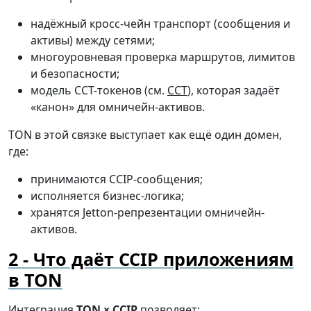
надёжный кросс-чейн транспорт (сообщения и
активы) между сетями;
многоуровневая проверка маршрутов, лимитов
и безопасности;
модель CCT-токенов (см.
CCT
), которая задаёт
«канон» для омничейн-активов.
TON в этой связке выступает как ещё один домен,
где:
принимаются CCIP-сообщения;
исполняется бизнес-логика;
хранятся Jetton-репрезентации омничейн-
активов.
Что даёт CCIP приложениям
в TON
Интеграция
TON × CCIP
позволяет: