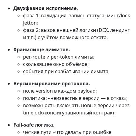
Двухфазное исполнение.
фаза 1: валидация, запись статуса, минт/lock
Jetton;
фаза 2: вызов внешней логики (DEX, лендинг
и т.п.) с учётом возможного отката.
Хранилище лимитов.
per-route и per-token лимиты;
скользящее окно объёмов;
события при срабатывании лимита.
Версионирование протокола.
поле version в каждом payload;
политика: «неизвестные версии — в отказ»;
возможность включать новые версии через
timelock/конфигурационный контракт.
Fail-safe логика.
чёткие пути «что делать при ошибке