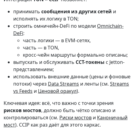
принимать
сообщения из других сетей
и
исполнять их логику в TON;
строить омничейн-DeFi по модели
Omnichain-
DeFi
:
часть логики — в EVM-сетях,
часть — в TON,
кросс-чейн маршруты формально описаны;
выпускать и обслуживать
CCT-токены
с Jetton-
представлением;
использовать внешние данные (цены и фоновые
потоки) через
Data Streams
и ленты (см.
Streams
vs Feeds
и
Ценовой оракул
).
Ключевая идея: всё, что важно с точки зрения
рисков мостов
, должно быть чётко описано и
контролироваться (см.
Риски мостов
и
Каноничный
мост
). CCIP как раз даёт для этого каркас.