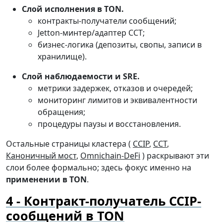
Слой исполнения в TON.
контракты-получатели сообщений;
Jetton-минтер/адаптер CCT;
бизнес-логика (депозиты, свопы, записи в
хранилище).
Слой наблюдаемости и SRE.
метрики задержек, отказов и очередей;
мониторинг лимитов и эквивалентности
обращения;
процедуры паузы и восстановления.
Остальные страницы кластера (
CCIP
,
CCT
,
Каноничный мост
,
Omnichain-DeFi
) раскрывают эти
слои более формально; здесь фокус именно на
применении в TON
.
Контракт-получатель CCIP-
сообщений в TON