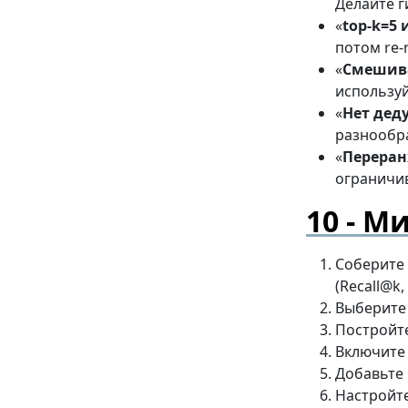
Делайте г
«
top-k=5 
потом re-
«
Смешива
используй
«
Нет дед
разнообр
«
Переран
ограничив
Ми
Соберите
(Recall@k,
Выберит
Постройт
Включит
Добавьте
Настройт