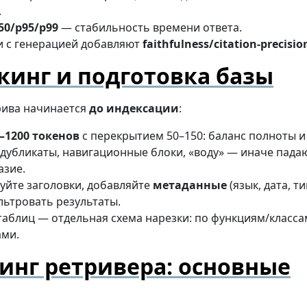
.
50/p95/p99
— стабильность времени ответа.
и с генерацией добавляют
faithfulness/citation-precisio
кинг и подготовка базы
рива начинается
до индексации
:
–1200 токенов
с перекрытием 50–150: баланс полноты и
дубликаты, навигационные блоки, «воду» — иначе падают
азие.
уйте заголовки, добавляйте
метаданные
(язык, дата, т
ьтровать результаты.
таблиц — отдельная схема нарезки: по функциям/класса
ами.
инг ретривера: основные