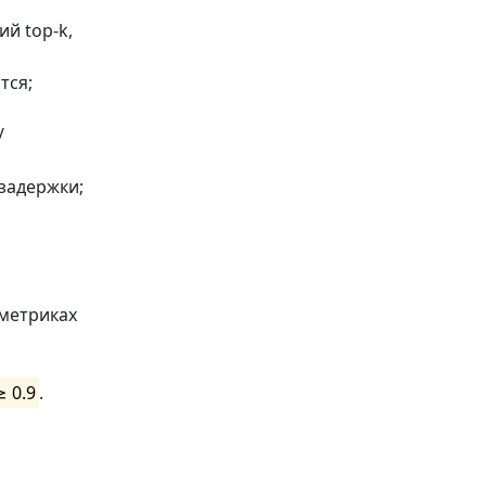
ий top-k,
тся;
/
задержки;
 метриках
≥ 0.9
.