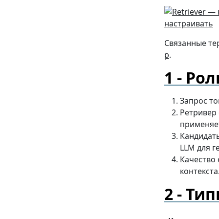
Связанные т
p
.
Рол
Запрос то
Ретривер 
применя
Кандидат
LLM для г
Качество 
контекста
Тип