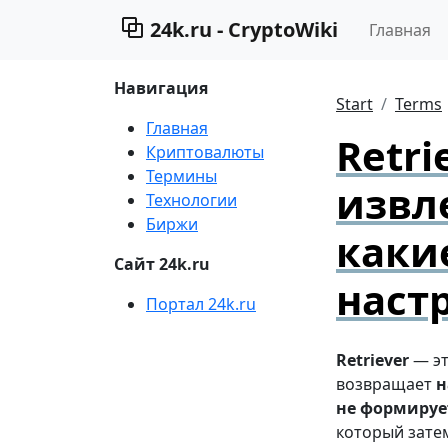
24k.ru - CryptoWiki
Главная
Навигация
Start
Terms
Главная
Retr
Криптовалюты
Термины
извле
Технологии
Биржи
каки
Сайт 24k.ru
наст
Портал 24k.ru
Retriever
— эт
возвращает
н
не формируе
который затем