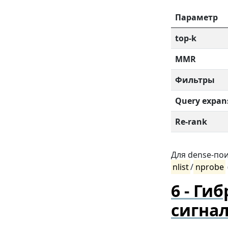
Параметр
top-k
MMR
Фильтры
Query expan
Re-rank
Для dense-пои
nlist
/
nprobe
Гиб
сигна