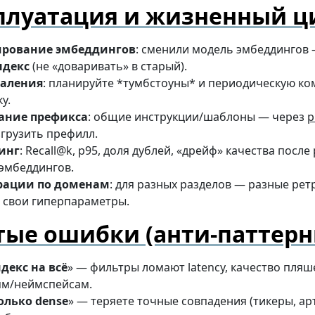
плуатация и жизненный ц
ирование эмбеддингов
: сменили модель эмбеддингов 
ндекс
(не «доваривать» в старый).
даления
: планируйте *тумбстоуны* и периодическую к
у.
ание префикса
: общие инструкции/шаблоны — через
p
грузить префилл.
инг
: Recall@k, p95, доля дублей, «дрейф» качества после
эмбеддингов.
рации по доменам
: для разных разделов — разные рет
 свои гиперпараметры.
тые ошибки (анти-паттерн
декс на всё
» — фильтры ломают latency, качество пляш
ям/неймспейсам.
олько dense
» — теряете точные совпадения (тикеры, ар