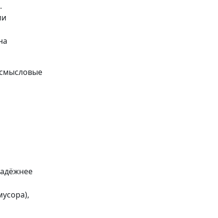
.
ми
на
— смысловые
надёжнее
усора),