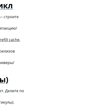
икл
— строите
омпакцию/
refill cache
,
 релизов
риверы/
ы)
ет. Делите по
тикулы).