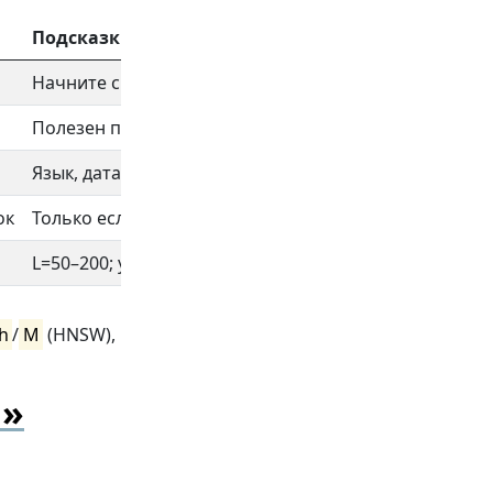
Подсказки
Начните с 20–50; для тонких фактов поднимайте д
Полезен при «водянистых» коллекциях; держите λ в 0
Язык, дата, раздел; ускоряет и повышает precision
ок
Только если не распухает шум; храните логи влияни
L=50–200; ускоряет p95, если LLM потом читает лишь
ch
/
M
(HNSW),
и»