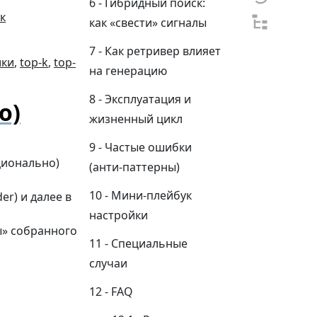
Гибридный поиск:
как «свести» сигналы
Как ретривер влияет
ики
,
top-k
,
top-
на генерацию
Эксплуатация и
о)
жизненный цикл
Частые ошибки
ционально)
(анти-паттерны)
Мини-плейбук
er) и далее в
настройки
ы» собранного
Специальные
случаи
FAQ