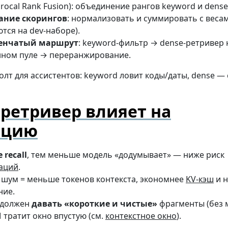
procal Rank Fusion): объединение рангов keyword и dense
ание скорингов
: нормализовать и суммировать с веса
тся на dev-наборе).
пенчатый маршрут
: keyword-фильтр → dense-ретривер 
ном пуле → переранжирование.
олт для ассистентов: keyword ловит коды/даты, dense 
 ретривер влияет на
ацию
 recall
, тем меньше модель «додумывает» — ниже риск
аций
.
шум = меньше токенов контекста, экономнее
KV-кэш
и 
ние.
 должен
давать «короткие и чистые»
фрагменты (без м
 тратит окно впустую (см.
контекстное окно
).