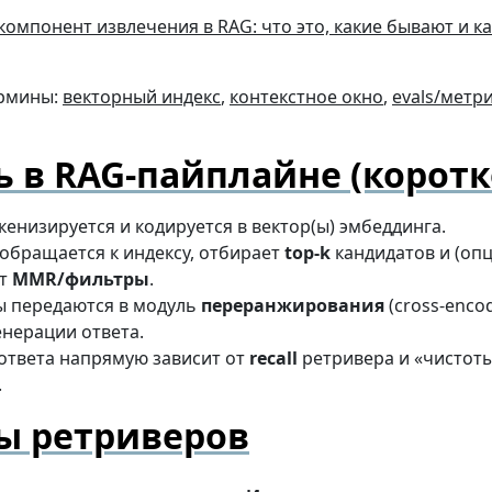
ермины:
векторный индекс
,
контекстное окно
,
evals/метр
ь в RAG-пайплайне (коротк
кенизируется и кодируется в вектор(ы) эмбеддинга.
обращается к индексу, отбирает
top-k
кандидатов и (оп
ет
MMR/фильтры
.
ы передаются в модуль
переранжирования
(cross-encod
енерации ответа.
ответа напрямую зависит от
recall
ретривера и «чистот
.
ы ретриверов