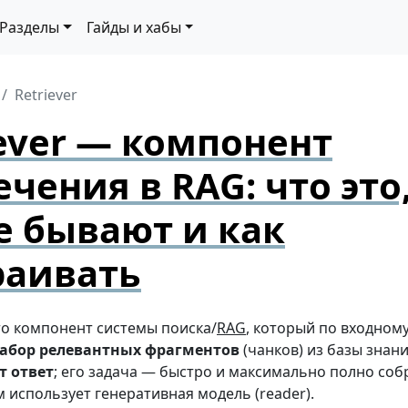
Разделы
Гайды и хабы
Retriever
iever — компонент
чения в RAG: что это
е бывают и как
раивать
о компонент системы поиска/
RAG
, который по входном
абор релевантных фрагментов
(чанков) из базы знан
т ответ
; его задача — быстро и максимально полно собр
 использует генеративная модель (reader).