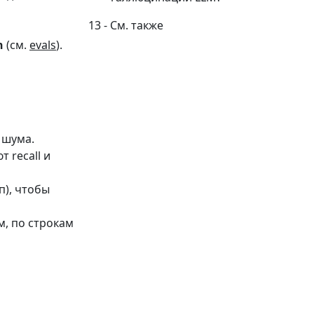
См. также
n
(см.
evals
).
 шума.
 recall и
ип), чтобы
м, по строкам