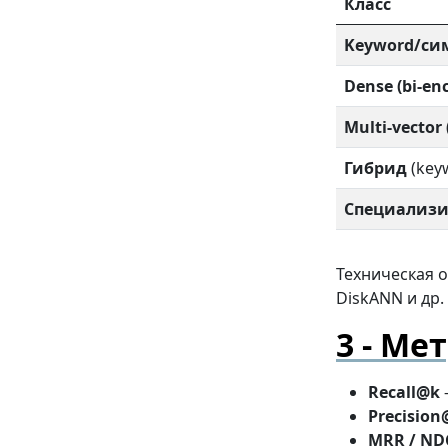
Класс
Keyword/си
Dense (bi-en
Multi-vector
Гибрид
(key
Специализ
Техническая о
DiskANN и др.
Мет
Recall@k
Precision
MRR / ND