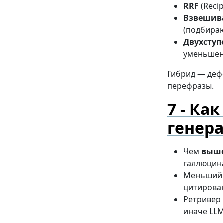
RRF
(Reci
Взвешив
(подбираю
Двухсту
уменьшен
Гибрид — деф
перефразы.
Как
генер
Чем
выше
галлюцин
Меньший 
цитирова
Ретривер
иначе LLM