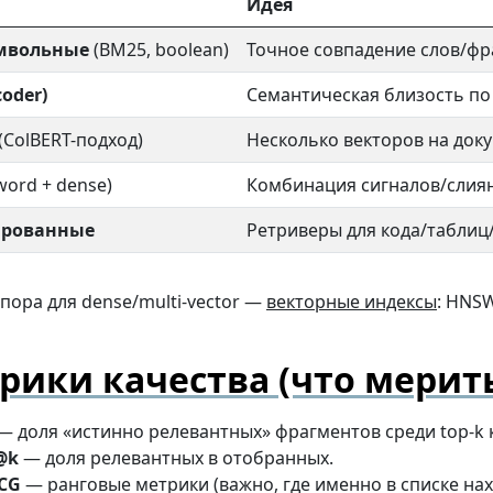
Идея
мвольные
(BM25, boolean)
Точное совпадение слов/фр
coder)
Семантическая близость по
(ColBERT-подход)
Несколько векторов на док
word + dense)
Комбинация сигналов/слия
ированные
Ретриверы для кода/таблиц
пора для dense/multi-vector —
векторные индексы
: HNSW
рики качества (что мерит
— доля «истинно релевантных» фрагментов среди top-k 
@k
— доля релевантных в отобранных.
CG
— ранговые метрики (важно, где именно в списке на