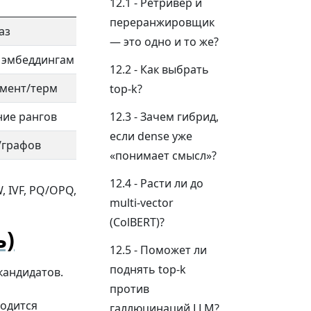
Плюсы
Ретривер и
переранжировщик
аз
Отлично ловят коды, даты, тикеры; быст
— это одно и то же?
 эмбеддингам
Находит перефразирования; хорошая п
Как выбрать
умент/терм
Выше recall на «мелких фактах»
top-k?
ние рангов
Лучший общий баланс
Зачем гибрид,
если dense уже
/графов
Доменные преимущества
«понимает смысл»?
Расти ли до
, IVF, PQ/OPQ,
multi-vector
(ColBERT)?
ь)
Поможет ли
поднять top-k
кандидатов.
против
ходится
галлюцинаций LLM?