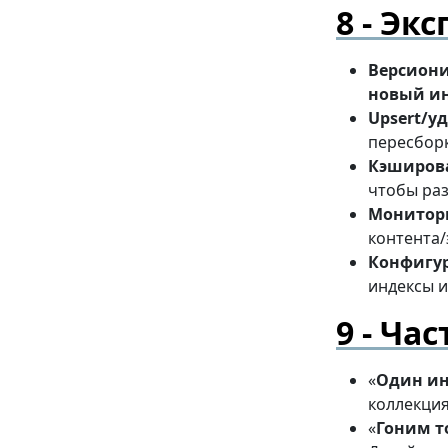
Экс
Версион
новый и
Upsert/у
пересборк
Кэширов
чтобы раз
Монитор
контента/
Конфигу
индексы и
Час
«
Один ин
коллекци
«
Гоним т