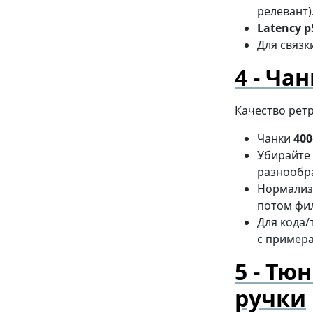
релевант)
Latency p
Для связк
Чан
Качество рет
Чанки
400
Убирайте 
разнообр
Нормализ
потом фил
Для кода/
с пример
Тюн
ручки