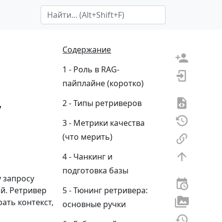
Search Term
Содержание
Роль в RAG-
пайплайне (коротко)
,
Типы ретриверов
Метрики качества
(что мерить)
Чанкинг и
подготовка базы
у запросу
ий. Ретривер
Тюнинг ретривера:
ать контекст,
основные ручки