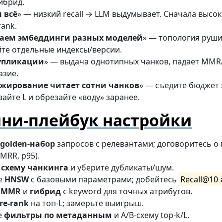
ибрид.
и всё
» — низкий recall → LLM выдумывает. Сначала высок
rank.
ем эмбеддинги разных моделей
» — топология руши
те отдельные индексы/версии.
упликации
» — выдача однотипных чанков, падает MMR
азие.
жирование читает сотни чанков
» — съедите бюджет 
айте L и обрезайте «воду» заранее.
ни-плейбук настройки
golden-набор
запросов с релевантами; договоритесь о
 MRR, p95).
е
схему чанкинга
и уберите дубликаты/шум.
е
HNSW
с базовыми параметрами; добейтесь
Recall@10 
е
MMR
и
гибрид
с keyword для точных атрибутов.
re-rank
на топ-L; замерьте выигрыш.
е
фильтры по метаданным
и A/B-схему top-k/L.