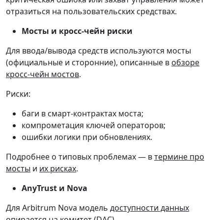
отразиться на пользовательских средствах.
Мосты и кросс-чейн риски
Для ввода/вывода средств используются мосты
(официальные и сторонние), описанные в
обзоре
кросс-чейн мостов
.
Риски:
баги в смарт-контрактах моста;
компрометация ключей операторов;
ошибки логики при обновлениях.
Подробнее о типовых проблемах — в
термине про
мосты
и
их рисках
.
AnyTrust и Nova
Для Arbitrum Nova модель
доступности данных
опирается на комитет (DAC).