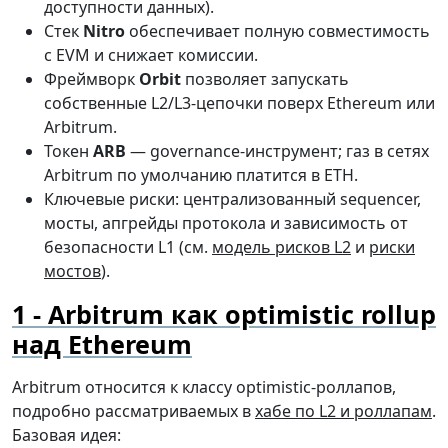
доступности данных).
Стек
Nitro
обеспечивает полную совместимость
с EVM и снижает комиссии.
Фреймворк
Orbit
позволяет запускать
собственные L2/L3-цепочки поверх Ethereum или
Arbitrum.
Токен
ARB
— governance-инструмент; газ в сетях
Arbitrum по умолчанию платится в ETH.
Ключевые риски: централизованный sequencer,
мосты, апгрейды протокола и зависимость от
безопасности L1 (см.
модель рисков L2
и
риски
мостов
).
Arbitrum как optimistic rollup
над Ethereum
Arbitrum относится к классу optimistic-роллапов,
подробно рассматриваемых в
хабе по L2 и роллапам
.
Базовая идея: