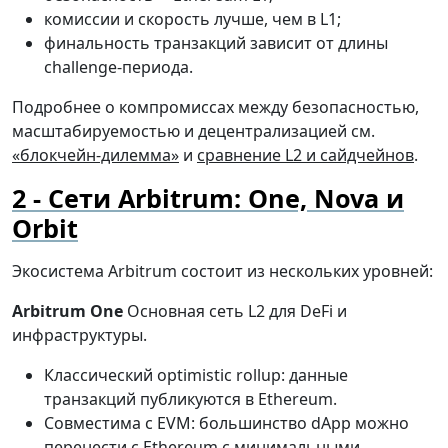
комиссии и скорость лучше, чем в L1;
финальность транзакций зависит от длины
challenge-периода.
Подробнее о компромиссах между безопасностью,
масштабируемостью и децентрализацией см.
«блокчейн-дилемма»
и
сравнение L2 и сайдчейнов
.
Сети Arbitrum: One, Nova и
Orbit
Экосистема Arbitrum состоит из нескольких уровней:
Arbitrum One
Основная сеть L2 для DeFi и
инфраструктуры.
Классический optimistic rollup: данные
транзакций публикуются в Ethereum.
Совместима с EVM: большинство dApp можно
перенести с Ethereum с минимальными