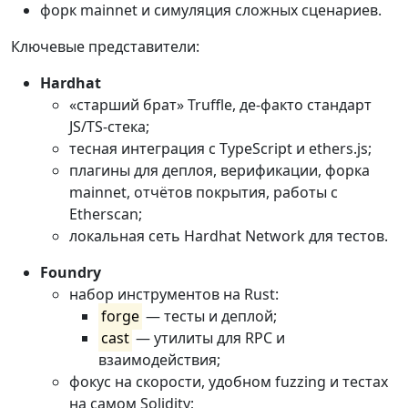
форк mainnet и симуляция сложных сценариев.
Ключевые представители:
Hardhat
«старший брат» Truffle, де-факто стандарт
JS/TS-стека;
тесная интеграция с TypeScript и ethers.js;
плагины для деплоя, верификации, форка
mainnet, отчётов покрытия, работы с
Etherscan;
локальная сеть Hardhat Network для тестов.
Foundry
набор инструментов на Rust:
forge
— тесты и деплой;
cast
— утилиты для RPC и
взаимодействия;
фокус на скорости, удобном fuzzing и тестах
на самом Solidity;