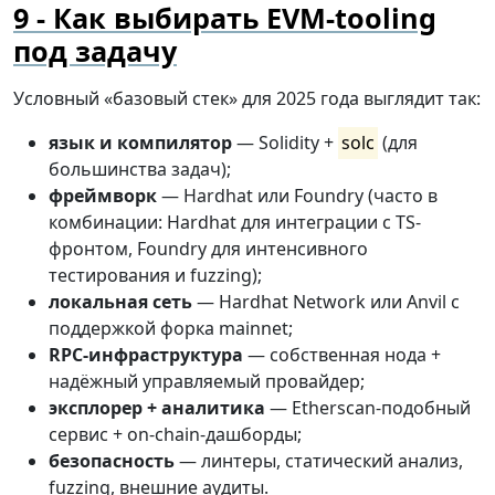
Как выбирать EVM-tooling
под задачу
Условный «базовый стек» для 2025 года выглядит так:
язык и компилятор
— Solidity +
solc
(для
большинства задач);
фреймворк
— Hardhat или Foundry (часто в
комбинации: Hardhat для интеграции с TS-
фронтом, Foundry для интенсивного
тестирования и fuzzing);
локальная сеть
— Hardhat Network или Anvil с
поддержкой форка mainnet;
RPC-инфраструктура
— собственная нода +
надёжный управляемый провайдер;
эксплорер + аналитика
— Etherscan-подобный
сервис + on-chain-дашборды;
безопасность
— линтеры, статический анализ,
fuzzing, внешние аудиты.