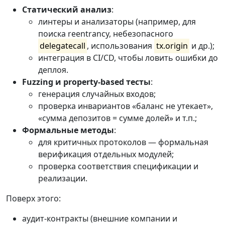
Статический анализ
:
линтеры и анализаторы (например, для
поиска reentrancy, небезопасного
delegatecall
, использования
tx.origin
и др.);
интеграция в CI/CD, чтобы ловить ошибки до
деплоя.
Fuzzing и property-based тесты
:
генерация случайных входов;
проверка инвариантов «баланс не утекает»,
«сумма депозитов = сумме долей» и т.п.;
Формальные методы
:
для критичных протоколов — формальная
верификация отдельных модулей;
проверка соответствия спецификации и
реализации.
Поверх этого:
аудит-контракты (внешние компании и