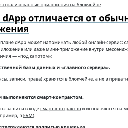
 dApp отличается от обыч
жения
 плане dApp может напоминать любой онлайн-сервис: са
иложение или даже мини-приложение внутри мессендж
ичия — «под капотом»:
ственной базы данных и «главного сервера».
сы, записи, права) хранятся в блокчейне, а не в приват
 выполняются смарт-контрактом.
ты зашиты в коде
смарт-контрактов
и исполняются на м
апример, в
EVM
).
дтверждаются подписью кошелька.