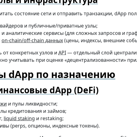
тать состояние сети и отправить транзакции, dApp пола
вайдеров и публичные/приватные узлы;
 и аналитические сервисы (для сложных запросов и граф
ы
on-chain/off-chain данных
(цены, индексы, внешние собы
 от конкретных узлов и
API
— отдельный слой централи
жно учитывать при оценке «децентрализованности» при
ы dApp по назначению
нансовые dApp (DeFi)
ржи
и пулы ликвидности;
лы кредитования и займов;
г,
liquid staking
и restaking;
ивы (perps, опционы, индексные токены).