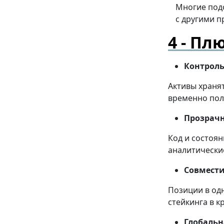
Многие под
с другими п
Плю
Контроль
Активы хранят
временно пол
Прозрачн
Код и состоян
аналитически
Совмести
Позиции в од
стейкинга в к
Глобальн