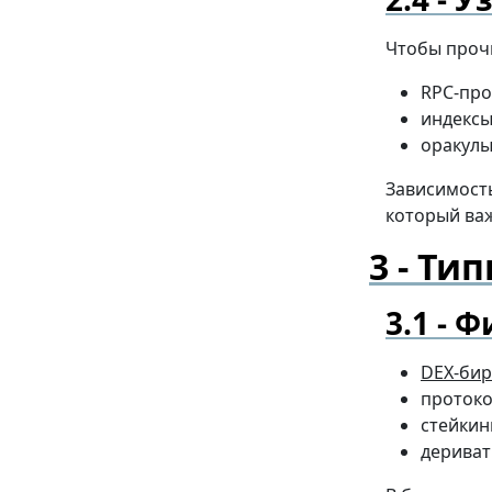
Чтобы прочи
RPC-про
индексы
оракул
Зависимость
который ва
Тип
Фи
DEX-би
протоко
стейкин
дериват