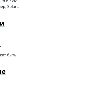
eum и EVM-
р, Solana,
ии
.
жет быть
ые