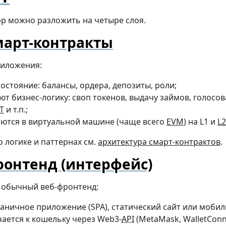
p можно разложить на четыре слоя.
март-контракты
риложения:
состояние: балансы, ордера, депозиты, роли;
ют бизнес-логику: своп токенов, выдачу займов, голосо
T
и т.п.;
ются в виртуальной машине (чаще всего
EVM
) на L1 и
L2
 логике и паттернах см.
архитектура смарт-контрактов
.
онтенд (интерфейс)
 обычный веб-фронтенд:
аничное приложение (SPA), статический сайт или мобил
ается к кошельку через Web3-
API
(MetaMask, WalletConne