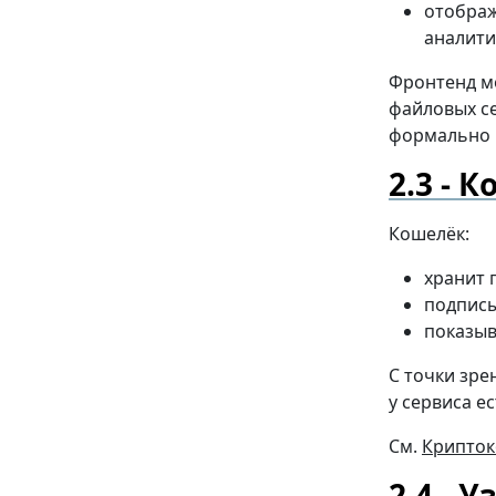
отображ
аналити
Фронтенд м
файловых се
формально 
К
Кошелёк:
хранит 
подписы
показыв
С точки зре
у сервиса е
См.
Крипто
Уз