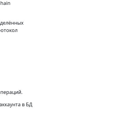
chain
еделённых
ротокол
операций.
аккаунта в БД