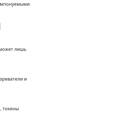
компонуемыми
я
 может лишь
озреватели и
, токены