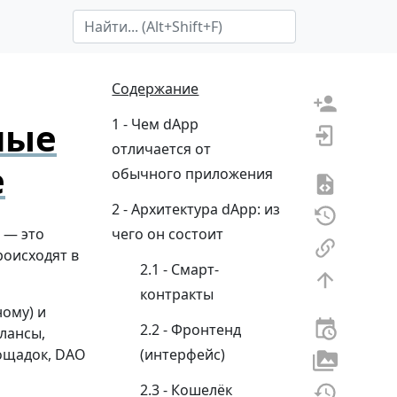
Search Term
Содержание
ные
Чем dApp
отличается от
е
обычного приложения
Архитектура dApp: из
— это
чего он состоит
роисходят в
Смарт-
контракты
ому) и
Фронтенд
лансы,
лощадок, DAO
(интерфейс)
Кошелёк