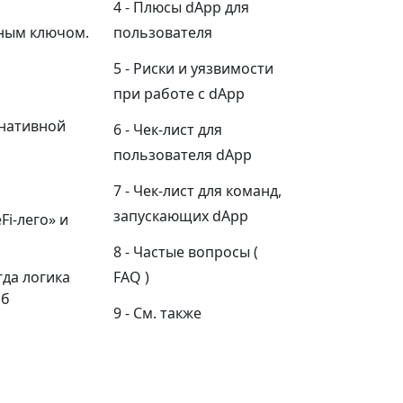
Плюсы dApp для
ным ключом.
пользователя
Риски и уязвимости
при работе с dApp
 нативной
Чек-лист для
пользователя dApp
Чек-лист для команд,
запускающих dApp
i-лего» и
Частые вопросы (
да логика
FAQ )
об
См. также