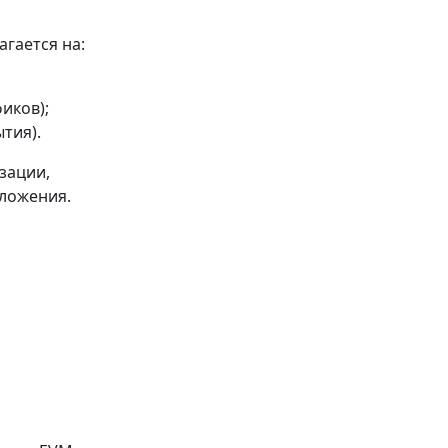
гается на:
иков);
тия).
зации,
ложения.