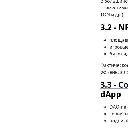
В большинст
совместимых
TON и др.).
NF
площадк
игровые
билеты,
Фактическое
офчейн, а п
С
dApp
DAO-пан
сервисы
подписк