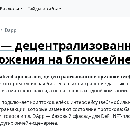
Разделы
Гайды и хабы
Dapp
 — децентрализован
ожения на блокчейн
ralized application, децентрализованное приложение)
в котором ключевая бизнес-логика и хранение данных п
рез
смарт-контракты
, а не на серверах одной компании.
ь подключает
криптокошелёк
к интерфейсу (веб/мобильн
транзакции, которые изменяют состояние протокола: ба
и, голоса и т.д. DApp — базовый «фасад» для
DeFi
, NFT-п
других ончейн-сценариев.