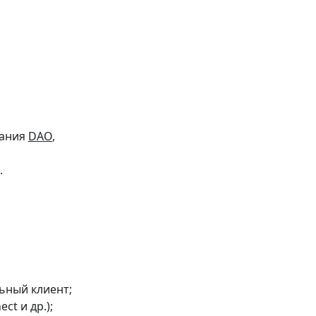
вания
DAO
,
.
ьный клиент;
ct и др.);