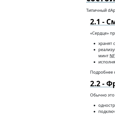
Типичный dAp
С
«Сердце» п
хранят 
реализу
минт
NF
исполня
Подробнее о
Фр
Обычно это
одностр
подключ