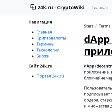
24k.ru - CryptoWiki
Главная
Навигация
Start
Terms
Главная
dApp
Криптовалюты
Термины
прил
Технологии
Биржи
Сайт 24k.ru
dApp (decent
приложение, 
Портал 24k.ru
блокчейне
че
Пользовател
подписывает 
ордера, ставк
и множества 