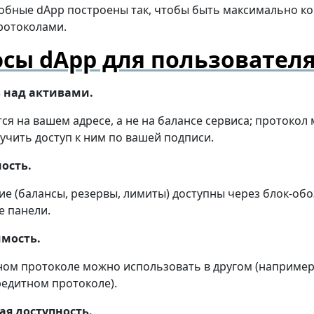
обные dApp построены так, чтобы быть максимально 
ротоколами.
сы dApp для пользовател
 над активами.
ся на вашем адресе, а не на балансе сервиса; протокол
учить доступ к ним по вашей подписи.
ость.
ие (балансы, резервы, лимиты) доступны через блок-об
е панели.
мость.
ном протоколе можно использовать в другом (например
редитном протоколе).
ая доступность.