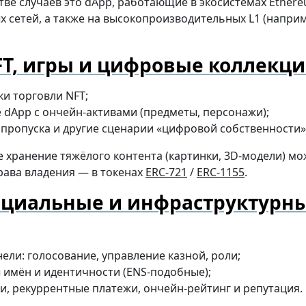
ве случаев это dApp, работающие в экосистемах Ether
 сетей, а также на высокопроизводительных L1 (наприме
T, игры и цифровые коллекц
и торговли NFT;
 dApp с ончейн-активами (предметы, персонажи);
 пропуска и другие сценарии «цифровой собственности»
 хранение тяжёлого контента (картинки, 3D-модели) мо
рава владения — в токенах
ERC-721
/
ERC-1155
.
оциальные и инфраструктурн
ели: голосование, управление казной, роли;
 имён и идентичности (ENS-подобные);
и, рекуррентные платежи, ончейн-рейтинг и репутация.