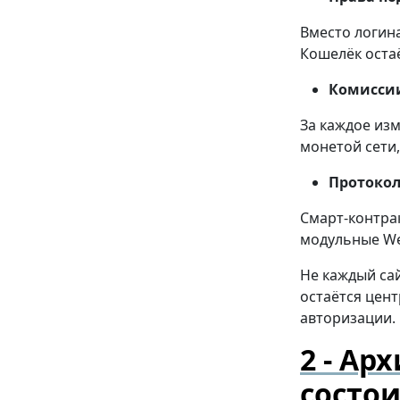
Вместо логин
Кошелёк оста
Комиссии 
За каждое из
монетой сети
Протокол
Смарт-контрак
модульные We
Не каждый са
остаётся цент
авторизации.
Арх
состо