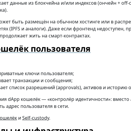
ает данные из блокчейна и/или индексов (ончейн + off-
ка).
ожет быть размещён на обычном хостинге или в распр
тях (IPFS и аналоги). Даже если фронтенд недоступен, п
продолжает жить на смарт-контрактах.
ошелёк пользователя
приватные ключи пользователя;
вает транзакции и сообщения;
ает список разрешений (approvals), активов и историю 
ния dApp кошелёк — «контролёр идентичности»: вместо 
сть адрес пользователя в сети.
кошелёк
и
Self-custody
.
лы и инфраструктура