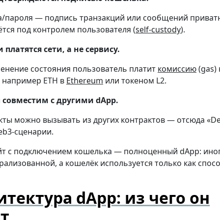
а/пароля — подпись транзакций или сообщений приват
ётся под контролем пользователя (
self-custody
).
платятся сети, а не сервису.
менение состояния пользователь платит
комиссию
(gas)
, например ETH в
Ethereum
или токеном L2.
 совместим с другими dApp.
ты можно вызывать из других контрактов — отсюда «DeF
b3-сценарии.
йт с подключением кошелька — полноценный dApp: иног
рализованной, а кошелёк используется только как спос
итектура dApp: из чего он
ит