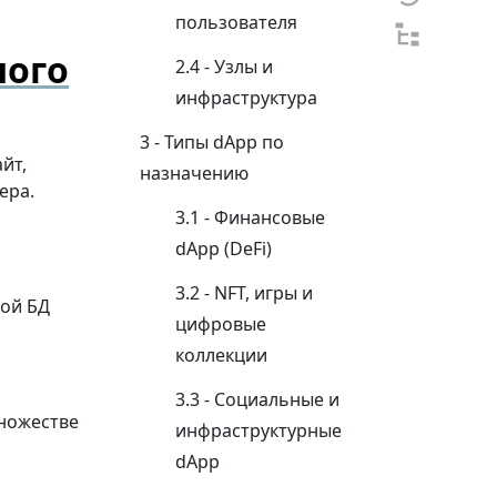
пользователя
ного
Узлы и
инфраструктура
Типы dApp по
йт,
назначению
ера.
Финансовые
dApp (DeFi)
NFT, игры и
ной БД
цифровые
коллекции
Социальные и
ножестве
инфраструктурные
dApp