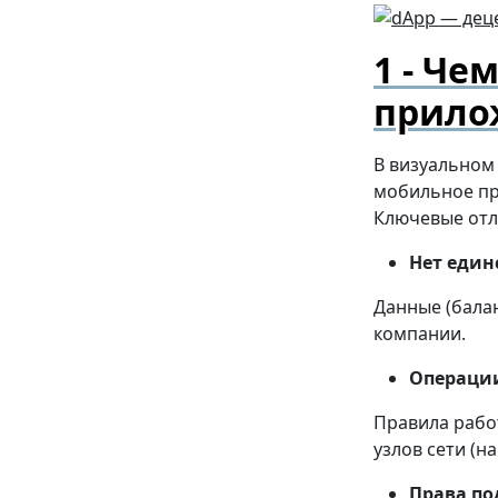
Чем
прило
В визуальном
мобильное пр
Ключевые отл
Нет един
Данные (балан
компании.
Операции
Правила рабо
узлов сети (н
Права по