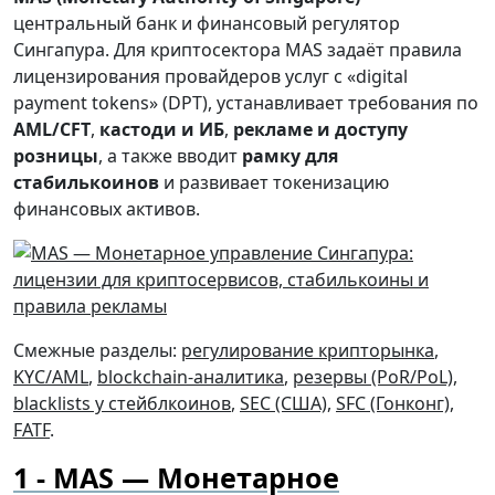
центральный банк и финансовый регулятор
Сингапура. Для криптосектора MAS задаёт правила
лицензирования провайдеров услуг с «digital
payment tokens» (DPT), устанавливает требования по
AML/CFT
,
кастоди и ИБ
,
рекламе и доступу
розницы
, а также вводит
рамку для
стабилькоинов
и развивает токенизацию
финансовых активов.
Смежные разделы:
регулирование крипторынка
,
KYC/AML
,
blockchain-аналитика
,
резервы (PoR/PoL)
,
blacklists у стейблкоинов
,
SEC (США)
,
SFC (Гонконг)
,
FATF
.
MAS — Монетарное