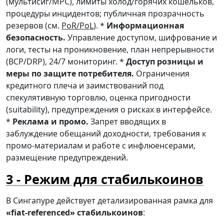
(мультисиг/MPC), лимиты холод/горячих кошельков,
процедуры инцидентов; публичная прозрачность
резервов (см.
PoR/PoL
). *
Информационная
безопасность.
Управление доступом, шифрование и
логи, тесты на проникновение, план непрерывности
(BCP/DRP), 24/7 мониторинг. *
Доступ розницы и
меры по защите потребителя.
Ограничения
кредитного плеча и заимствований под
спекулятивную торговлю, оценка пригодности
(suitability), предупреждения о рисках в интерфейсе.
*
Реклама и промо.
Запрет вводящих в
заблуждение обещаний доходности, требования к
промо-материалам и работе с инфлюенсерами,
размещение предупреждений.
Режим для стабилькоинов
В Сингапуре действует детализированная рамка для
«fiat-referenced» стабилькоинов
: