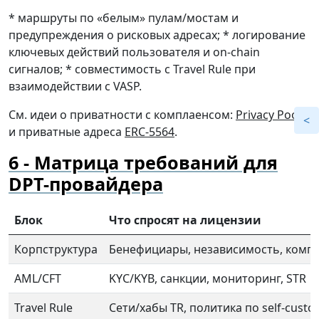
* маршруты по «белым» пулам/мостам и
предупреждения о рисковых адресах; * логирование
ключевых действий пользователя и on-chain
сигналов; * совместимость с Travel Rule при
взаимодействии с VASP.
См. идеи о приватности с комплаенсом:
Privacy Pools
и приватные адреса
ERC-5564
.
Матрица требований для
DPT-провайдера
Блок
Что спросят на лицензии
Корпструктура
Бенефициары, независимость, комп
AML/CFT
KYC/KYB, санкции, мониторинг, STR
Travel Rule
Сети/хабы TR, политика по self-custo