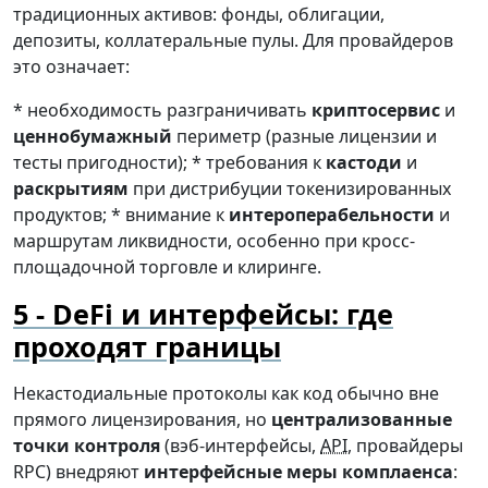
традиционных активов: фонды, облигации,
депозиты, коллатеральные пулы. Для провайдеров
это означает:
* необходимость разграничивать
криптосервис
и
ценнобумажный
периметр (разные лицензии и
тесты пригодности); * требования к
кастоди
и
раскрытиям
при дистрибуции токенизированных
продуктов; * внимание к
интероперабельности
и
маршрутам ликвидности, особенно при кросс-
площадочной торговле и клиринге.
DeFi и интерфейсы: где
проходят границы
Некастодиальные протоколы как код обычно вне
прямого лицензирования, но
централизованные
точки контроля
(вэб-интерфейсы,
API
, провайдеры
RPC) внедряют
интерфейсные меры комплаенса
: