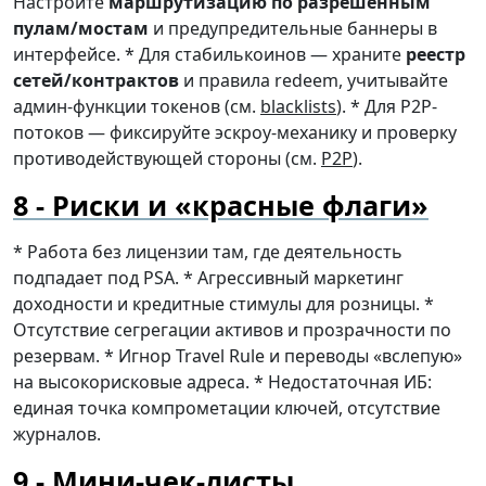
Настройте
маршрутизацию по разрешённым
пулам/мостам
и предупредительные баннеры в
интерфейсе. * Для стабилькоинов — храните
реестр
сетей/контрактов
и правила redeem, учитывайте
админ-функции токенов (см.
blacklists
). * Для P2P-
потоков — фиксируйте эскроу-механику и проверку
противодействующей стороны (см.
P2P
).
Риски и «красные флаги»
* Работа без лицензии там, где деятельность
подпадает под PSA. * Агрессивный маркетинг
доходности и кредитные стимулы для розницы. *
Отсутствие сегрегации активов и прозрачности по
резервам. * Игнор Travel Rule и переводы «вслепую»
на высокорисковые адреса. * Недостаточная ИБ:
единая точка компрометации ключей, отсутствие
журналов.
Мини-чек-листы