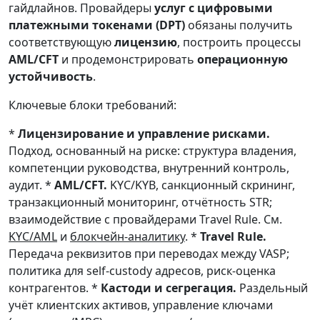
гайдлайнов. Провайдеры
услуг с цифровыми
платежными токенами (DPT)
обязаны получить
соответствующую
лицензию
, построить процессы
AML/CFT
и продемонстрировать
операционную
устойчивость
.
Ключевые блоки требований:
*
Лицензирование и управление рисками.
Подход, основанный на риске: структура владения,
компетенции руководства, внутренний контроль,
аудит. *
AML/CFT.
KYC/KYB, санкционный скрининг,
транзакционный мониторинг, отчётность STR;
взаимодействие с провайдерами Travel Rule. См.
KYC/AML
и
блокчейн-аналитику
. *
Travel Rule.
Передача реквизитов при переводах между VASP;
политика для self-custody адресов, риск-оценка
контрагентов. *
Кастоди и сегрегация.
Раздельный
учёт клиентских активов, управление ключами