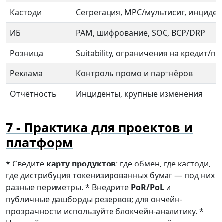
Кастоди
Сегрегация, MPC/мультисиг, инциде
ИБ
PAM, шифрование, SOC, BCP/DRP
Розница
Suitability, ограничения на кредит/п
Реклама
Контроль промо и партнёров
Отчётность
Инциденты, крупные изменения
Практика для проектов и
платформ
* Сведите
карту продуктов
: где обмен, где кастоди,
где дистрибуция токенизированных бумаг — под них
разные периметры. * Внедрите
PoR/PoL
и
публичные дашборды резервов; для ончейн-
прозрачности используйте
блокчейн-аналитику
. *