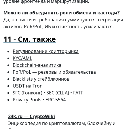
уровне фронтенда и маршрутизации.
Можно ли объединять роли обмена и кастоди?
Да, но риски и требования суммируются: сегрегация
активов, PoR/PoL, ИБ и отчётность усиливаются.
См. также
Регулирование крипторынка
KYC/AML
Blockchain-аналитика
PoR/PoL — резервы и обязательства
Blacklists у стейблкоинов
USDT на Tron
SFC (Гонконг)
•
SEC (США)
•
FATF
Privacy Pools
•
ERC-5564
24k.ru — CryptoWiki
Энциклопедия по криптовалютам, блокчейну и