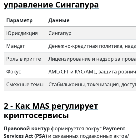
управление Сингапура
Параметр
Данные
Юрисдикция
Сингапур
Мандат
Денежно-кредитная политика, надзо
Роль в крипте
Лицензирование и надзор за прова
Фокус
AML/CFT и
KYC/AML
, защита розничн
Смежные темы
Стабилькоины, токенизация, доступ 
Как MAS регулирует
криптосервисы
Правовой контур
формируется вокруг
Payment
Services Act (PSA)
и связанных подзаконных актов/