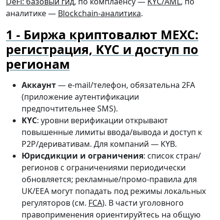
DeFi: базовый гид
, по комплаенсу —
KYC/AML
, по
аналитике —
Blockchain-аналитика
.
Биржа криптовалют MEXC:
регистрация, KYC и доступ по
регионам
Аккаунт
— e-mail/телефон, обязательна 2FA
(приложение аутентификации
предпочтительнее SMS).
KYC
: уровни верификации открывают
повышенные лимиты ввода/вывода и доступ к
P2P/деривативам. Для компаний — KYB.
Юрисдикции и ограничения
: список стран/
регионов с ограничениями периодически
обновляется; рекламные/промо-правила для
UK/EEA могут попадать под режимы локальных
регуляторов (см.
FCA
). В части уголовного
правоприменения ориентируйтесь на общую