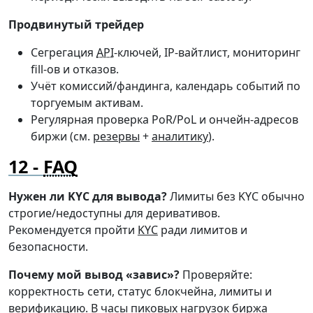
Продвинутый трейдер
Сегрегация
API
-ключей, IP-вайтлист, мониторинг
fill-ов и отказов.
Учёт комиссий/фандинга, календарь событий по
торгуемым активам.
Регулярная проверка PoR/PoL и ончейн-адресов
биржи (см.
резервы
+
аналитику
).
FAQ
Нужен ли KYC для вывода?
Лимиты без KYC обычно
строгие/недоступны для деривативов.
Рекомендуется пройти
KYC
ради лимитов и
безопасности.
Почему мой вывод «завис»?
Проверяйте:
корректность сети, статус блокчейна, лимиты и
верификацию. В часы пиковых нагрузок биржа