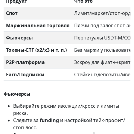
Продукт
Что это
Спот
Лимит/маркет/стоп-орде
Маржинальная торговля
Плечи под залог спот-ак
Фьючерсы
Перпетуалы USDT-M/COI
Токены-ETF (x2/x3 и т. п.)
Без маржи у пользовате
P2P-платформа
Эскроу для фиат↔крипт
Earn/Подписки
Стейкинг/депозиты/ивен
Фьючерсы
Выбирайте режим изоляции/кросс и лимиты
риска.
Следите за
funding
и настройкой тейк-профит/
стоп-лосс.