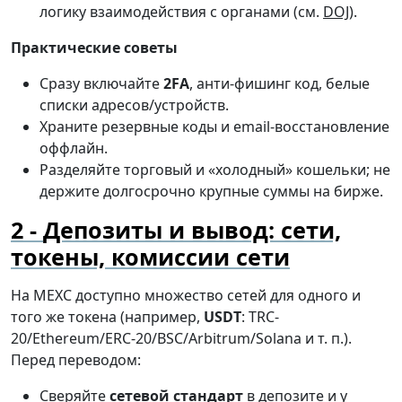
логику взаимодействия с органами (см.
DOJ
).
Практические советы
Сразу включайте
2FA
, анти-фишинг код, белые
списки адресов/устройств.
Храните резервные коды и email-восстановление
оффлайн.
Разделяйте торговый и «холодный» кошельки; не
держите долгосрочно крупные суммы на бирже.
Депозиты и вывод: сети,
токены, комиссии сети
На MEXC доступно множество сетей для одного и
того же токена (например,
USDT
: TRC-
20/Ethereum/ERC-20/BSC/Arbitrum/Solana и т. п.).
Перед переводом:
Сверяйте
сетевой стандарт
в депозите и у