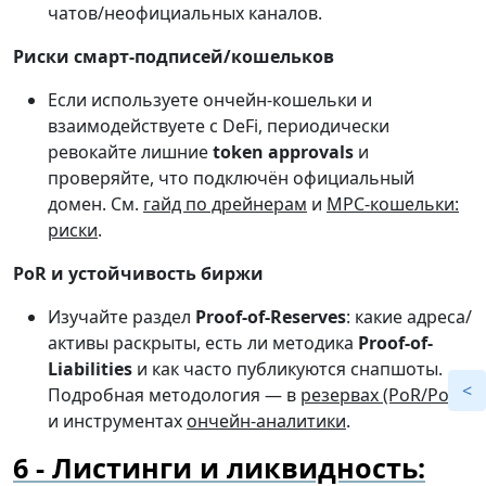
чатов/неофициальных каналов.
Риски смарт-подписей/кошельков
Если используете ончейн-кошельки и
взаимодействуете с DeFi, периодически
ревокайте лишние
token approvals
и
проверяйте, что подключён официальный
домен. См.
гайд по дрейнерам
и
MPC-кошельки:
риски
.
PoR и устойчивость биржи
Изучайте раздел
Proof-of-Reserves
: какие адреса/
активы раскрыты, есть ли методика
Proof-of-
Liabilities
и как часто публикуются снапшоты.
Подробная методология — в
резервах (PoR/PoL)
и инструментах
ончейн-аналитики
.
Листинги и ликвидность: