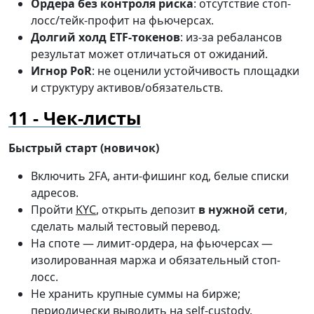
Ордера без контроля риска
: отсутствие стоп-
лосс/тейк-профит на фьючерсах.
Долгий холд ETF-токенов
: из-за ребалансов
результат может отличаться от ожиданий.
Игнор PoR
: не оценили устойчивость площадки
и структуру активов/обязательств.
Чек-листы
Быстрый старт (новичок)
Включить 2FA, анти-фишинг код, белые списки
адресов.
Пройти
KYC
, открыть депозит
в нужной сети
,
сделать малый тестовый перевод.
На споте — лимит-ордера, на фьючерсах —
изолированная маржа и обязательный стоп-
лосс.
Не хранить крупные суммы на бирже;
периодически выводить на self-custody.