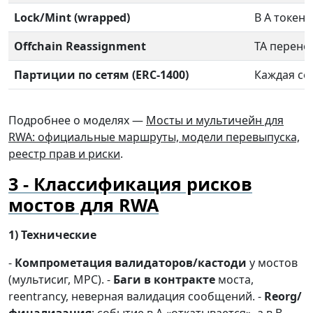
Lock/Mint (wrapped)
В A токен
Offchain Reassignment
TA перено
Партиции по сетям (ERC-1400)
Каждая се
Подробнее о моделях —
Мосты и мультичейн для
RWA: официальные маршруты, модели перевыпуска,
реестр прав и риски
.
Классификация рисков
мостов для RWA
1) Технические
-
Компрометация валидаторов/кастоди
у мостов
(мультисиг, MPC). -
Баги в контракте
моста,
reentrancy, неверная валидация сообщений. -
Reorg/