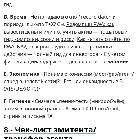
гид
.
D. Время
- Не попадаю в окно *record date* и
периоды выкупа T+X? См.
Редемпшн RWA: как
вывести деньги или получить актив — пошаговый
гид, комиссии, сроки и риски
,
Как читать отчёты по
RWA: NAV, резервы, аудиты и корпоративные
действия — полный гид для инвестора
. - С учётом
финализации/задержек — делаю перенос
заранее
.
E. Экономика
- Понимаю комиссии (мост/gas/агент/
спред в целевой сети)? - Есть ли ликвидность в B
(ATS/DEX/OTC)?
F. Гигиена
- Сначала «пенни-тест» (микрообъём),
затем основной транш. - Архив: TXID burn/mint,
скрины и письма TA.
Чек-лист эмитента/
трансфер-агента