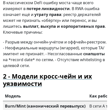
В классическом DeFi ошибку моста чаще всего
измеряют в
потере ликвидности
. В RWA ошибка
означает ещё и
утрату права
: реестр держателей
может не признать «обёртку» или перенос, и вы
лишитесь
выплат, выкупа и корпоративных прав
.
Ключевые причины:
- Разрыв между ончейн-учётом и оффчейн-реестром.
- Неофициальные маршруты (wrapped), которые TA/
эмитент не признаёт. - Несогласованные
снапшоты
на *record date* по сетям. - Отсутствие whitelisting в
целевой сети.
Модели кросс-чейн и их
уязвимости
Модель
Как работ
Burn/Mint (канонический перевыпуск)
В сети A т