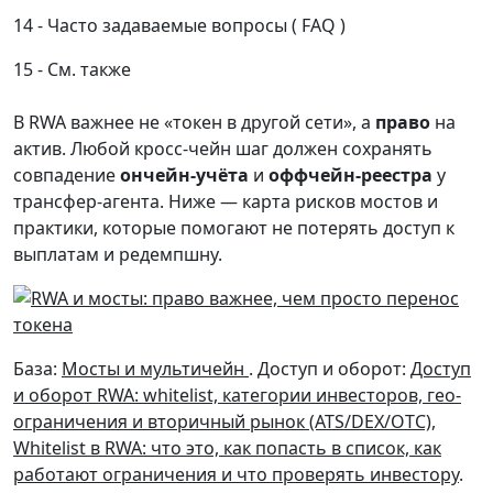
Часто задаваемые вопросы ( FAQ )
См. также
В RWA важнее не «токен в другой сети», а
право
на
актив. Любой кросс-чейн шаг должен сохранять
совпадение
ончейн-учёта
и
оффчейн-реестра
у
трансфер-агента. Ниже — карта рисков мостов и
практики, которые помогают не потерять доступ к
выплатам и редемпшну.
База:
Мосты и мультичейн
. Доступ и оборот:
Доступ
и оборот RWA: whitelist, категории инвесторов, гео-
ограничения и вторичный рынок (ATS/DEX/OTC)
,
Whitelist в RWA: что это, как попасть в список, как
работают ограничения и что проверять инвестору
.