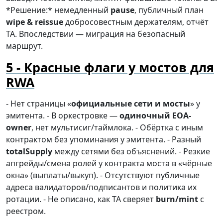
*Решение:* немедленный
pause
, публичный план
wipe & reissue
добросовестным держателям, отчёт
TA. Впоследствии — миграция на безопасный
маршрут.
Красные флаги у мостов для
RWA
- Нет страницы «
официальные сети и мосты
» у
эмитента. - В оркестровке —
одиночный EOA-
owner
, нет мультисиг/таймлока. - Обёртка с иным
контрактом без упоминания у эмитента. - Разный
totalSupply
между сетями без объяснений. - Резкие
апгрейды/смена ролей у контракта моста в «чёрные
окна» (выплаты/выкуп). - Отсутствуют публичные
адреса валидаторов/подписантов и политика их
ротации. - Не описано, как TA сверяет
burn/mint
с
реестром.