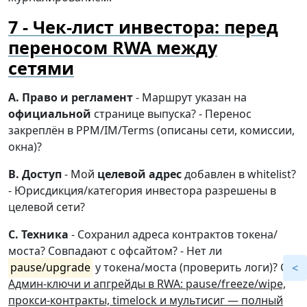
Чек-лист инвестора: перед
переносом RWA между
сетями
A. Право и регламент
- Маршрут указан на
официальной
странице выпуска? - Перенос
закреплён в PPM/IM/Terms (описаны сети, комиссии,
окна)?
B. Доступ
- Мой
целевой адрес
добавлен в whitelist?
- Юрисдикция/категория инвестора разрешены в
целевой сети?
C. Техника
- Сохранил адреса контрактов токена/
моста? Совпадают с офсайтом? - Нет ли
pause/upgrade
у токена/моста (проверить логи)? См.
Админ-ключи и апгрейды в RWA: pause/freeze/wipe,
прокси-контракты, timelock и мультисиг — полный