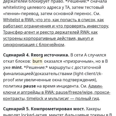
держателей блокирует право. *Решение:* сначала
whitelisting целевого адреса у TA, затем тестовый
«пенни»-перевод, затем основной перенос. См.
Whitelist в RWA: что это, как попасть в список, как
работают ограничения и что проверять инвестору
,
Трансфер-агент и реестр держателей RWA: как
устроены корпоративные действия, выкуп и
синхронизация с блокчейном
.
Сценарий 4. Reorg источника.
В сети A случился
откат блоков:
burn
оказался «призрачным», но в B
уже
mint
. *Решение:* маршруты с достаточной
финализацией/доказательствами (light-client/zk-
proof или увеличенные окна подтверждения),
политика
pause
на время инцидента. См.
Админ-
ключи и апгрейды в RWA: pause/freeze/wipe, прокси-
контракты, timelock и мультисиг — полный гид
.
Сценарий 5. Компрометирован мост.
Хакеры
выводят locked-актив, минтят фальшивые токены в B.