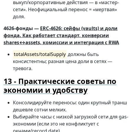
выкуп/корпоративные действия — в «мастер-
сети». Неофициальный перенос = «мертвая»
доля.
4626-фонды —
ERC-4626: сейфы (vaults) и доли
фонда. Как работает стандарт, конверсии
shares↔assets, комиссии и интеграция с RWA
totalAssets/totalSupply
должны быть
консистентны; разная цена доли в сетях —
тревога.
Практические советы по
экономии и удобству
Консолидируйте переносы: один крупный транш
дешевле сотни мелких.
Выбирайте часы с низкой загрузкой сети для gas-
экономии (если это не конфликтует с
окнами/record date).