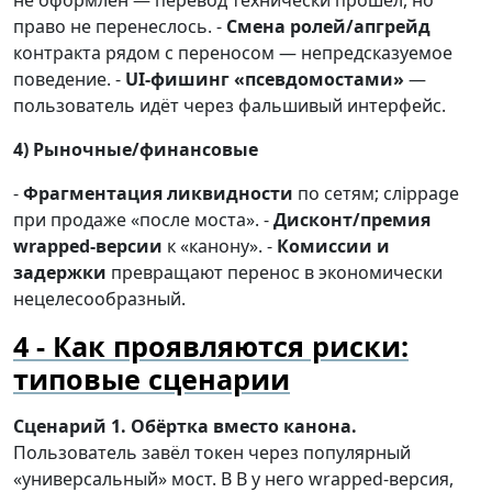
не оформлен — перевод технически прошёл, но
право не перенеслось. -
Смена ролей/апгрейд
контракта рядом с переносом — непредсказуемое
поведение. -
UI-фишинг «псевдомостами»
—
пользователь идёт через фальшивый интерфейс.
4) Рыночные/финансовые
-
Фрагментация ликвидности
по сетям; слippage
при продаже «после моста». -
Дисконт/премия
wrapped-версии
к «канону». -
Комиссии и
задержки
превращают перенос в экономически
нецелесообразный.
Как проявляются риски:
типовые сценарии
Сценарий 1. Обёртка вместо канона.
Пользователь завёл токен через популярный
«универсальный» мост. В B у него wrapped-версия,