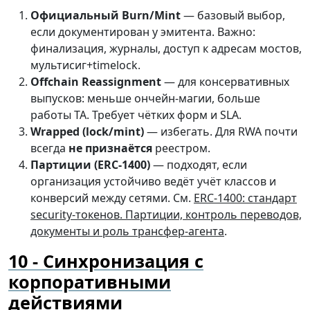
Официальный Burn/Mint
— базовый выбор,
если документирован у эмитента. Важно:
финализация, журналы, доступ к адресам мостов,
мультисиг+timelock.
Offchain Reassignment
— для консервативных
выпусков: меньше ончейн-магии, больше
работы TA. Требует чётких форм и SLA.
Wrapped (lock/mint)
— избегать. Для RWA почти
всегда
не признаётся
реестром.
Партиции (ERC-1400)
— подходят, если
организация устойчиво ведёт учёт классов и
конверсий между сетями. См.
ERC-1400: стандарт
security-токенов. Партиции, контроль переводов,
документы и роль трансфер-агента
.
Синхронизация с
корпоративными
действиями