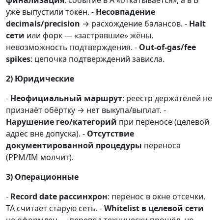
финализация
: событие в A «откатывается», а в B
уже выпустили токен. -
Несовпадение
decimals/precision
→ расхождение балансов. -
Halt
сети
или форк — «застрявшие» жёны,
невозможность подтверждения. -
Out-of-gas/fee
spikes
: цепочка подтверждений зависла.
2) Юридические
-
Неофициальный маршрут
: реестр держателей не
признаёт обёртку → нет выкупа/выплат. -
Нарушение гео/категорий
при переносе (целевой
адрес вне допуска). -
Отсутствие
документированной процедуры
переноса
(PPM/IM молчит).
3) Операционные
-
Record date рассинхрон
: перенос в окне отсечки,
TA считает старую сеть. -
Whitelist в целевой сети