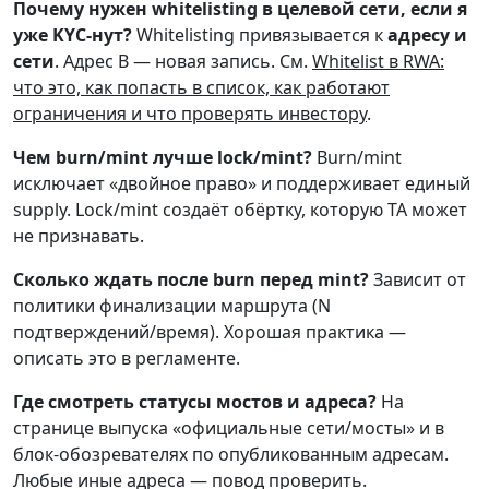
Почему нужен whitelisting в целевой сети, если я
уже KYC-нут?
Whitelisting привязывается к
адресу и
сети
. Адрес B — новая запись. См.
Whitelist в RWA:
что это, как попасть в список, как работают
ограничения и что проверять инвестору
.
Чем burn/mint лучше lock/mint?
Burn/mint
исключает «двойное право» и поддерживает единый
supply. Lock/mint создаёт обёртку, которую TA может
не признавать.
Сколько ждать после burn перед mint?
Зависит от
политики финализации маршрута (N
подтверждений/время). Хорошая практика —
описать это в регламенте.
Где смотреть статусы мостов и адреса?
На
странице выпуска «официальные сети/мосты» и в
блок-обозревателях по опубликованным адресам.
Любые иные адреса — повод проверить.