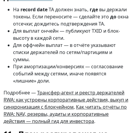
На
record date
TA должен знать,
где
вы держали
токены. Если переносите — сделайте это
до
окна
отсечки; дождитесь подтверждения TA.
Для выплат ончейн — публикуют TXID и блок-
высоту в каждой сети.
Для оффчейн выплат — в отчёте указывают
списки держателей по сетям/партициям и
суммы.
При амортизации/конверсиях — согласование
событий между сетями, иначе появятся
«лишние» доли.
Подробнее —
Трансфер-агент и реестр держателей
RWA: как устроены корпоративные действия, выкуп и
синхронизация с блокчейном
,
Как читать отчёты по
RWA: NAV, резервы, аудиты и корпоративные
действия — полный гид для инвестора
.