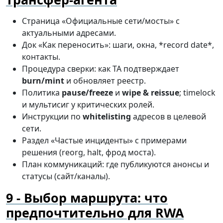
Страница «Официальные сети/мосты» с
актуальными адресами.
Док «Как переносить»: шаги, окна, *record date*,
контакты.
Процедура сверки: как TA подтверждает
burn/mint
и обновляет реестр.
Политика
pause/freeze
и
wipe & reissue
; timelock
и мультисиг у критических ролей.
Инструкции по
whitelisting
адресов в целевой
сети.
Раздел «Частые инциденты» с примерами
решения (reorg, halt, фрод моста).
План коммуникаций: где публикуются анонсы и
статусы (сайт/каналы).
Выбор маршрута: что
предпочтительно для RWA