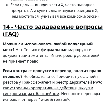
Если цель —
выкуп
в сети X, часто выгоднее
продать в A и купить «нативную» позицию в X,
чем моститься (учитывая все комиссии/риски).
Часто задаваемые вопросы
(
FAQ
)
Можно ли использовать любой популярный
мост?
Нет. Только
официальные
маршруты из
документации эмитента. Иначе реестр держателей
не признает право.
Если контракт пропустил перевод, значит право
перешло?
Не обязательно. Приоритет у оффчейн-
реестра у
Трансфер-агент и реестр держателей RWA:
как устроены корпоративные действия, выкуп и
синхронизация с блокчейном
. Неверные переводы
исправляют через *wipe & reissue*.