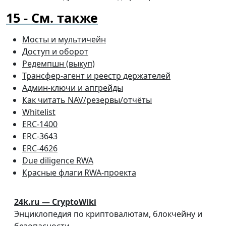
См. также
Мосты и мультичейн
Доступ и оборот
Редемпшн (выкуп)
Трансфер-агент и реестр держателей
Админ-ключи и апгрейды
Как читать NAV/резервы/отчёты
Whitelist
ERC-1400
ERC-3643
ERC-4626
Due diligence RWA
Красные флаги RWA-проекта
24k.ru — CryptoWiki
Энциклопедия по криптовалютам, блокчейну и