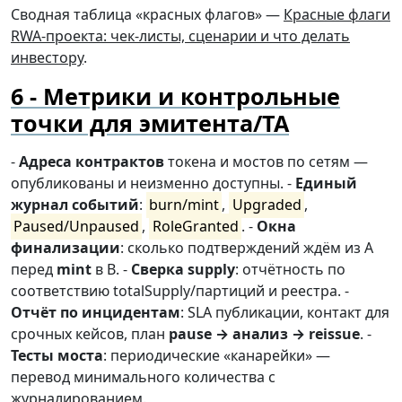
Сводная таблица «красных флагов» —
Красные флаги
RWA-проекта: чек-листы, сценарии и что делать
инвестору
.
Метрики и контрольные
точки для эмитента/ТА
-
Адреса контрактов
токена и мостов по сетям —
опубликованы и неизменно доступны. -
Единый
журнал событий
:
burn/mint
,
Upgraded
,
Paused/Unpaused
,
RoleGranted
. -
Окна
финализации
: сколько подтверждений ждём из A
перед
mint
в B. -
Сверка supply
: отчётность по
соответствию totalSupply/партиций и реестра. -
Отчёт по инцидентам
: SLA публикации, контакт для
срочных кейсов, план
pause → анализ → reissue
. -
Тесты моста
: периодические «канарейки» —
перевод минимального количества с
журналированием.