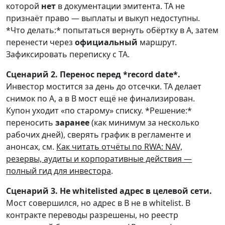
которой
нет
в документации эмитента. TA не
признаёт право — выплаты и выкуп недоступны.
*Что делать:* попытаться вернуть обёртку в A, затем
перенести через
официальный
маршрут.
Зафиксировать переписку с TA.
Сценарий 2. Перенос перед *record date*.
Инвестор мостится за день до отсечки. TA делает
снимок по A, а в B мост ещё не финализирован.
Купон уходит «по старому» списку. *Решение:*
переносить
заранее
(как минимум за несколько
рабочих дней), сверять график в регламенте и
анонсах, см.
Как читать отчёты по RWA: NAV,
резервы, аудиты и корпоративные действия —
полный гид для инвестора
.
Сценарий 3. Не whitelisted адрес в целевой сети.
Мост совершился, но адрес в B не в whitelist. В
контракте переводы разрешены, но реестр