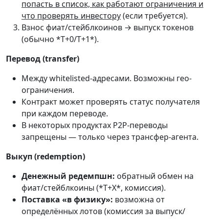
попасть в список, как работают ограничения и
что проверять инвестору
(если требуется).
Взнос фиат/стейблкоинов → выпуск токенов
(обычно *T+0/T+1*).
Перевод (transfer)
Между whitelisted-адресами. Возможны гео-
ограничения.
Контракт может проверять статус получателя
при каждом переводе.
В некоторых продуктах P2P-переводы
запрещены — только через трансфер-агента.
Выкуп (redemption)
Денежный редемпшн:
обратный обмен на
фиат/стейблкоины (*T+X*, комиссия).
Поставка «в физику»:
возможна от
определённых лотов (комиссия за выпуск/