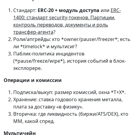
Стандарт:
ERC-20 + модуль доступа
или
ERC-
1400: стандарт security-токенов. Партиции,
контроль переводов, документы и роль
трансфер-агента
?
Роли/апгрейды: кто *owner/pauser/freezer*; есть
ли *timelock* и мультисиг?
Паблик-политика инцидентов
(*pause/freeze/wipe*), история событий в блок-
эксплорере.
Операции и комиссии
Подписка/выкуп: размер комиссий, окна *T+X*.
Хранение: ставка годового хранения металла,
плата за доставку «в физику».
Вторичка: где ликвидность (биржи/ATS/DEX), кто
ММ, какой спред.
Мультичейн