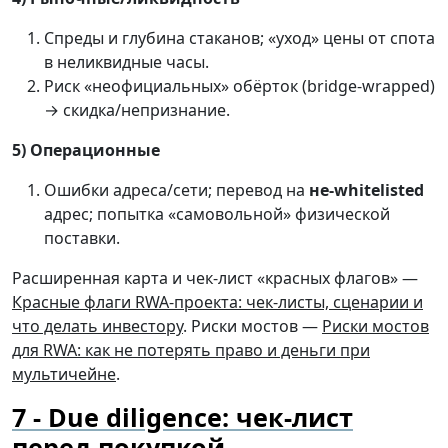
Спреды и глубина стаканов; «уход» цены от спота
в неликвидные часы.
Риск «неофициальных» обёрток (bridge-wrapped)
→ скидка/непризнание.
5) Операционные
Ошибки адреса/сети; перевод на
не-whitelisted
адрес; попытка «самовольной» физической
поставки.
Расширенная карта и чек-лист «красных флагов» —
Красные флаги RWA-проекта: чек-листы, сценарии и
что делать инвестору
. Риски мостов —
Риски мостов
для RWA: как не потерять право и деньги при
мультичейне
.
Due diligence: чек-лист
перед покупкой