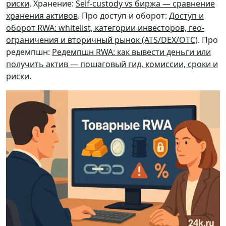
риски
. Хранение:
Self-custody vs биржа — сравнение
хранения активов
. Про доступ и оборот:
Доступ и
оборот RWA: whitelist, категории инвесторов, гео-
ограничения и вторичный рынок (ATS/DEX/OTC)
. Про
редемпшн:
Редемпшн RWA: как вывести деньги или
получить актив — пошаговый гид, комиссии, сроки и
риски
.