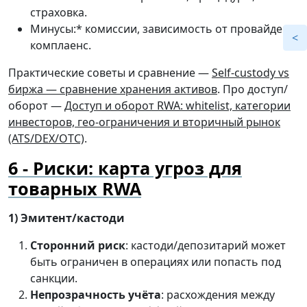
страховка.
Минусы:* комиссии, зависимость от провайдера,
комплаенс.
Практические советы и сравнение —
Self-custody vs
биржа — сравнение хранения активов
. Про доступ/
оборот —
Доступ и оборот RWA: whitelist, категории
инвесторов, гео-ограничения и вторичный рынок
(ATS/DEX/OTC)
.
Риски: карта угроз для
товарных RWA
1) Эмитент/кастоди
Сторонний риск
: кастоди/депозитарий может
быть ограничен в операциях или попасть под
санкции.
Непрозрачность учёта
: расхождения между