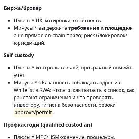
Биржа/брокер
Плюсы:* UX, котировки, отчётность.
Минусы:* вы держите
требование к площадке
,
а не прямое on-chain право; риск блокировок/
юрисдикций.
Self-custody
Плюсы:* контроль ключей, прозрачный ончейн-
учёт.
Минусы:* обязанность соблюдать адрес из
Whitelist в RWA: что это, как попасть в список, как
работают ограничения и что проверять
инвестору
, гигиена безопасности, ревоки
approve/permit
.
Профкастоди (qualified custodian)
Плюсы:* MPC/HSM-хранение, процедуры,