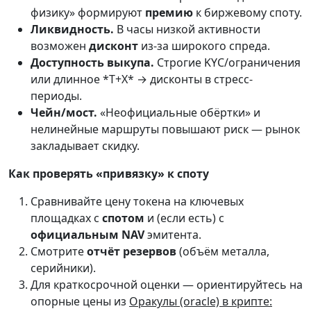
физику» формируют
премию
к биржевому споту.
Ликвидность.
В часы низкой активности
возможен
дисконт
из-за широкого спреда.
Доступность выкупа.
Строгие KYC/ограничения
или длинное *T+X* → дисконты в стресс-
периоды.
Чейн/мост.
«Неофициальные обёртки» и
нелинейные маршруты повышают риск — рынок
закладывает скидку.
Как проверять «привязку» к споту
Сравнивайте цену токена на ключевых
площадках с
спотом
и (если есть) с
официальным NAV
эмитента.
Смотрите
отчёт резервов
(объём металла,
серийники).
Для краткосрочной оценки — ориентируйтесь на
опорные цены из
Оракулы (oracle) в крипте: