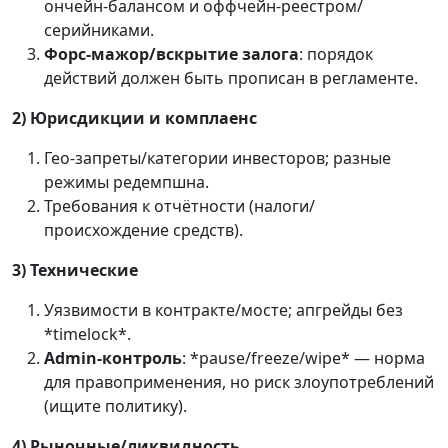
ончейн-балансом и оффчейн-реестром/
серийниками.
Форс-мажор/вскрытие залога
: порядок
действий должен быть прописан в регламенте.
2) Юрисдикции и комплаенс
Гео-запреты/категории инвесторов; разные
режимы редемпшна.
Требования к отчётности (налоги/
происхождение средств).
3) Технические
Уязвимости в контракте/мосте; апгрейды без
*timelock*.
Admin-контроль
: *pause/freeze/wipe* — норма
для правоприменения, но риск злоупотреблений
(ищите политику).
4) Рыночные/ликвидность