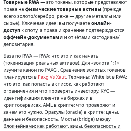
Товарные RWA
— это токены, которые представляют
права на
физические товарные активы
(прежде
всего золото/серебро, реже — другие металлы или
сырьё). Ключевая идея: вы получаете
онлайн-
доступ
к споту, а права и хранение подтверждаются
оффчейн-документами
и отчётами кастодиана/
депозитария.
База по RWA —
RWA: что это и как начать
(токенизация реальных активов)
. Для «золота 1:1»
изучите канон по
PAXG
. Сравнение золотых токенов
планируется в
Paxg Vs Xaut
. Термины:
Whitelist в RWA:
что это, как попасть в список, как работают
ограничения и что проверять инвестору
,
KYC —
идентификация клиента на биржах и в
криптосервисах
,
AML в крипте: что проверяют и
зачем это нужно
,
Оракулы (oracle) в крипте: цены,
данные и безопасность
,
Мосты (bridge) между
блокчейнами: как работают, виды, безопасность и