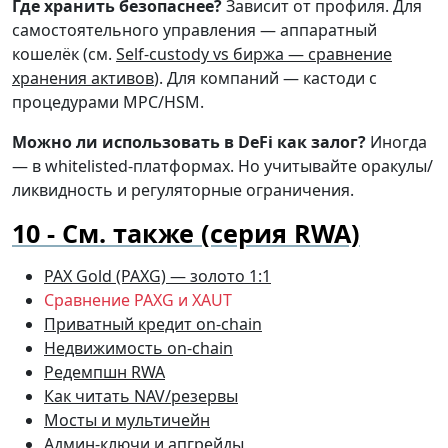
Где хранить безопаснее?
Зависит от профиля. Для
самостоятельного управления — аппаратный
кошелёк (см.
Self-custody vs биржа — сравнение
хранения активов
). Для компаний — кастоди с
процедурами MPC/HSM.
Можно ли использовать в DeFi как залог?
Иногда
— в whitelisted-платформах. Но учитывайте оракулы/
ликвидность и регуляторные ограничения.
См. также (серия RWA)
PAX Gold (PAXG) — золото 1:1
Сравнение PAXG и XAUT
Приватный кредит on-chain
Недвижимость on-chain
Редемпшн RWA
Как читать NAV/резервы
Мосты и мультичейн
Админ-ключи и апгрейды