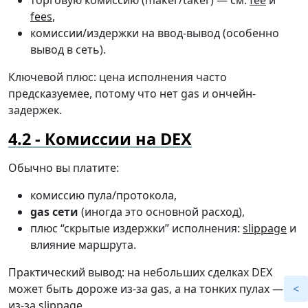
торговую комиссию (maker/taker) — см.
fee
и
fees
,
комиссии/издержки на ввод-вывод (особенно
вывод в сеть).
Ключевой плюс: цена исполнения часто
предсказуемее, потому что нет gas и ончейн-
задержек.
Комиссии на DEX
Обычно вы платите:
комиссию пула/протокола,
gas сети
(иногда это основной расход),
плюс “скрытые издержки” исполнения:
slippage
и
влияние маршрута.
Практический вывод: на небольших сделках DEX
может быть дороже из-за gas, а на тонких пулах —
из-за slippage.