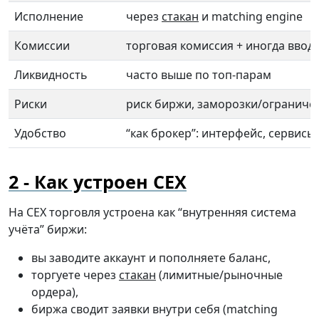
Исполнение
через
стакан
и matching engine
Комиссии
торговая комиссия + иногда ввод
Ликвидность
часто выше по топ-парам
Риски
риск биржи, заморозки/ограниче
Удобство
“как брокер”: интерфейс, сервисы
Как устроен CEX
На CEX торговля устроена как “внутренняя система
учёта” биржи:
вы заводите аккаунт и пополняете баланс,
торгуете через
стакан
(лимитные/рыночные
ордера),
биржа сводит заявки внутри себя (matching