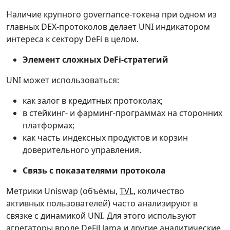
Наличие крупного governance-токена при одном из
главных DEX-протоколов делает UNI индикатором
интереса к сектору DeFi в целом.
Элемент сложных DeFi-стратегий
UNI может использоваться:
как залог в кредитных протоколах;
в стейкинг- и фарминг-программах на сторонних
платформах;
как часть индексных продуктов и корзин
доверительного управления.
Связь с показателями протокола
Метрики Uniswap (объёмы,
TVL
, количество
активных пользователей) часто анализируют в
связке с динамикой UNI. Для этого используют
агрегаторы вроде
DeFiLlama
и другие аналитические