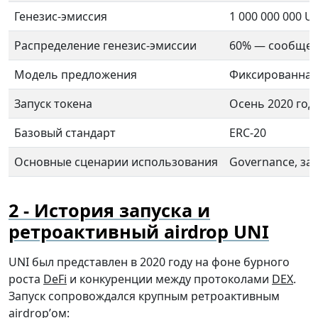
Генезис-эмиссия
1 000 000 000 U
Распределение генезис-эмиссии
60% — сообщест
Модель предложения
Фиксированная 
Запуск токена
Осень 2020 год
Базовый стандарт
ERC-20
Основные сценарии использования
Governance, за
История запуска и
ретроактивный airdrop UNI
UNI был представлен в 2020 году на фоне бурного
роста
DeFi
и конкуренции между протоколами
DEX
.
Запуск сопровождался крупным ретроактивным
airdrop’ом: