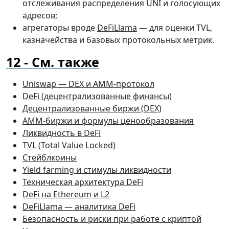
отслеживания распределения UNI и голосующих
адресов;
агрегаторы вроде
DeFiLlama
— для оценки TVL,
казначейства и базовых протокольных метрик.
См. также
Uniswap — DEX и AMM-протокол
DeFi (децентрализованные финансы)
Децентрализованные биржи (DEX)
AMM-биржи и формулы ценообразования
Ликвидность в DeFi
TVL (Total Value Locked)
Стейблкоины
Yield farming и стимулы ликвидности
Техническая архитектура DeFi
DeFi на Ethereum и L2
DeFiLlama — аналитика DeFi
Безопасность и риски при работе с криптой