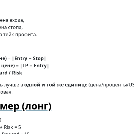
ена входа,
на стопа,
 тейк-профита.
не) = |Entry − Stop|
 цене) = |TP − Entry|
ard / Risk
ть лучше в
одной и той же единице
(цена/проценты/US
овая.
мер (лонг)
0
→ Risk = 5