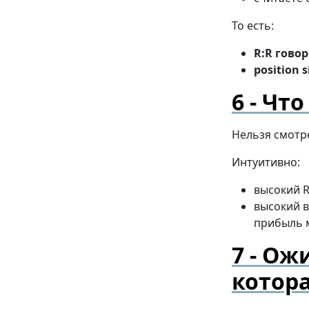
То есть:
R:R говор
position
Что
Нельзя смотр
Интуитивно:
высокий R
высокий в
прибыль 
Ожи
котора