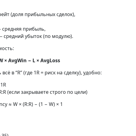
ейт (доля прибыльных сделок),
 средняя прибыль,
 средний убыток (по модулю).
мость:
W × AvgWin − L × AvgLoss
всё в “R” (где 1R = риск на сделку), удобно:
 1R
R:R (если закрываете строго по цели)
cy ≈ W × (R:R) − (1 − W) × 1
.35)