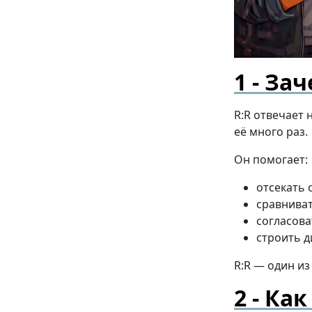
Зач
R:R отвечает 
её много раз.
Он помогает:
отсекать 
сравниват
согласова
строить д
R:R — один и
Как