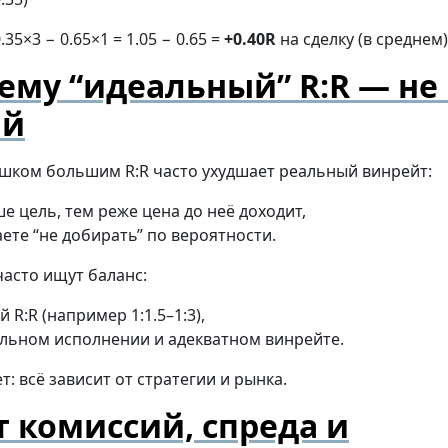
.35×3 − 0.65×1 = 1.05 − 0.65 =
+0.40R
на сделку (в среднем)
ему “идеальный” R:R — не 
ий
ишком большим R:R часто ухудшает реальный винрейт:
е цель, тем реже цена до неё доходит,
ете “не добирать” по вероятности.
часто ищут баланс:
 R:R (например 1:1.5–1:3),
льном исполнении и адекватном винрейте.
т: всё зависит от стратегии и рынка.
т комиссий, спреда и