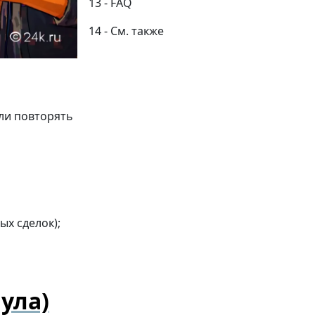
FAQ
См. также
сли повторять
х сделок);
ула)