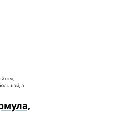
ейтом,
большой, а
рмула,