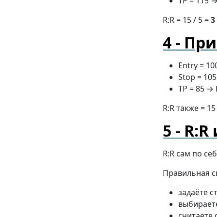
TP = 115 
R:R = 15 / 5 =
3
При
Entry = 10
Stop = 105
TP = 85 →
R:R также = 15 
R:R
R:R сам по с
Правильная с
задаёте с
выбираете
считаете