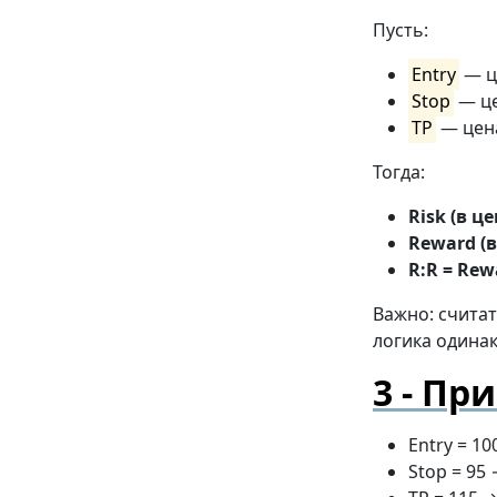
Пусть:
Entry
— ц
Stop
— це
TP
— цена
Тогда:
Risk (в це
Reward (в
R:R = Rew
Важно: счита
логика одинак
При
Entry = 10
Stop = 95 