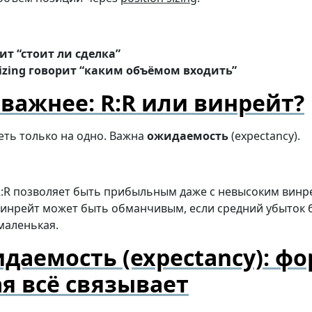
ит “стоит ли сделка”
 sizing говорит “каким объёмом входить”
 важнее: R:R или винрейт?
еть только на одно. Важна
ожидаемость
(expectancy).
:R позволяет быть прибыльным даже с невысоким винр
инрейт может быть обманчивым, если средний убыток 
маленькая.
даемость (expectancy): фо
я всё связывает