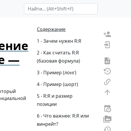
Search Term
Содержание
шение
Зачем нужен R:R
Как считать R:R
е —
(базовая формула)
Пример (лонг)
Пример (шорт)
который
R:R и размер
тенциальной
позиции
Что важнее: R:R или
винрейт?