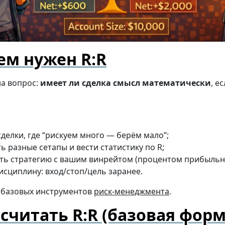
ем нужен R:R
на вопрос:
имеет ли сделка смысл математически
, е
сделки, где “рискуем много — берём мало”;
ь разные сетапы и вести статистику по R;
ть стратегию с вашим винрейтом (процентом прибыльны
исциплину: вход/стоп/цель заранее.
з базовых инструментов
риск-менеджмента
.
 считать R:R (базовая форм