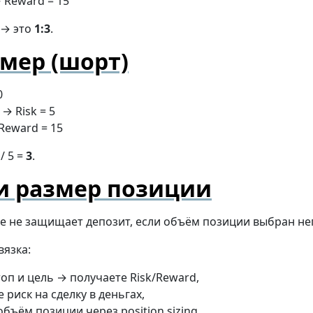
→ Reward = 15
→ это
1:3
.
мер (шорт)
0
 → Risk = 5
 Reward = 15
/ 5 =
3
.
 и размер позиции
ебе не защищает депозит, если объём позиции выбран н
вязка:
топ и цель → получаете Risk/Reward,
 риск на сделку в деньгах,
 объём позиции через
position sizing
.