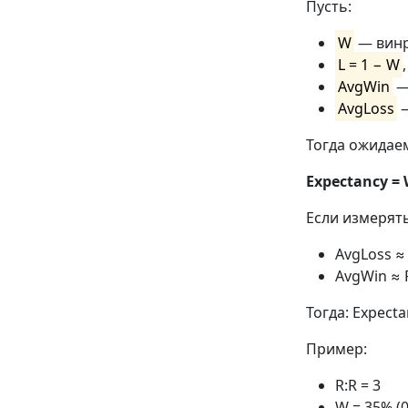
Пусть:
W
— винр
L = 1 − W
,
AvgWin
—
AvgLoss
—
Тогда ожидае
Expectancy = 
Если измерять 
AvgLoss ≈
AvgWin ≈ 
Тогда: Expectan
Пример:
R:R = 3
W = 35% (0