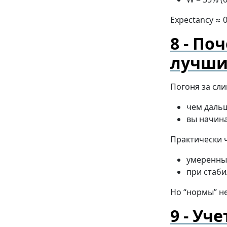
Expectancy ≈ 0
Поч
лучш
Погоня за сл
чем дальш
вы начина
Практически 
умеренный
при стаби
Но “нормы” не
Уче