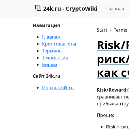
24k.ru - CryptoWiki
Главная
Навигация
Start
Terms
Главная
Risk/
Криптовалюты
Термины
риск
Технологии
Биржи
как 
Сайт 24k.ru
Портал 24k.ru
Risk/Reward 
сравнивает п
прибылью (пу
Проще:
Risk
= ско