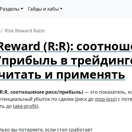
Разделы
Гайды и хабы
Risk Reward Ratio
Reward (R:R): соотно
/прибыль в трейдинг
считать и применять
(R:R, соотношение риск/прибыль)
— это показатель, 
отенциальный убыток по сделке (риск до
stop-loss
) с по
ть до
take-profit
).
лько вы потеряете, если стоп сработает