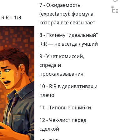
Ожидаемость
(expectancy): формула,
 R:R =
1:3
.
которая всё связывает
Почему “идеальный”
R:R — не всегда лучший
Учет комиссий,
спреда и
проскальзывания
R:R в деривативах и
плечо
Типовые ошибки
Чек-лист перед
сделкой